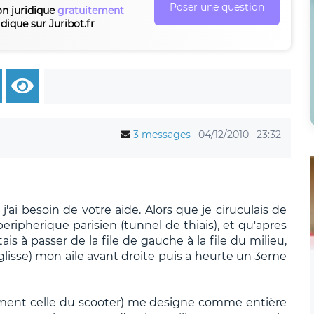
Poser une question
on juridique
gratuitement
idique sur Juribot.fr
3 messages
04/12/2010
23:32
'ai besoin de votre aide. Alors que je ciruculais de
peripherique parisien (tunnel de thiais), et qu'apres
is à passer de la file de gauche à la file du milieu,
 glisse) mon aile avant droite puis a heurte un 3eme
ement celle du scooter) me designe comme entière