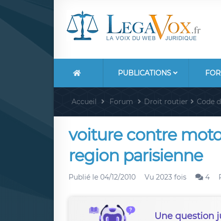
PUBLICATIONS
FOR
Accueil
Forum
Droit routier
Code d
voiture contre moto
region parisienne
Publié le
04/12/2010
Vu 2023 fois
4
Une question j