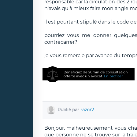
responsable car la circulation des 2 r
n'avais qu'à mieux faire mon angle mor
il est pourtant stipulé dans le code de 
pourriez vous me donner quelque
contrecarrer?
je vous remercie par avance du temp
Bénéficiez de 20min de consultation
offerte avec un avocat.
En profiter
Publié par
razor2
Bonjour, malheureusement vous chang
que personne ne se trouve sur la tra