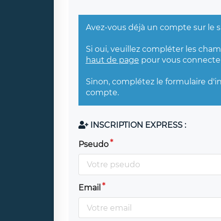
Avez-vous déjà un compte sur le s
Si oui, veuillez compléter les cha
haut de page
pour vous connecter
Sinon, complétez le formulaire d'i
compte.
INSCRIPTION EXPRESS :
Pseudo
Email