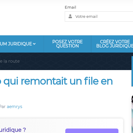
Email
POSEZ VOTRE
CRÉEZ VOTRE
UM JURIDIQUE
QUESTION
BLOG JURIDIQU
e la route
 qui remontait un file en
Par
aemrys
uridique ?