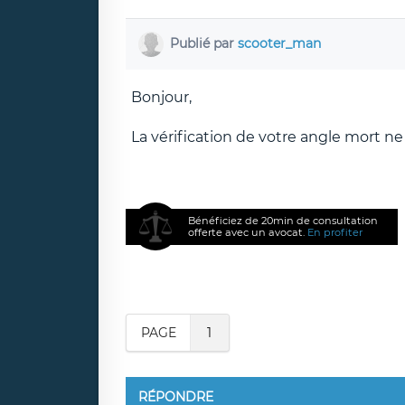
Publié par
scooter_man
Bonjour,
La vérification de votre angle mort ne suf
Bénéficiez de 20min de consultation
offerte avec un avocat.
En profiter
PAGE
1
RÉPONDRE