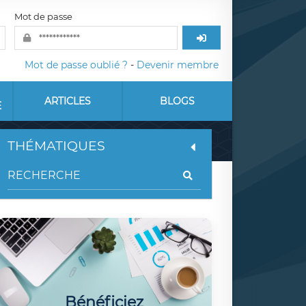
Mot de passe
Mot de passe oublié ?
-
Devenir membre
ARTICLES
BLOGS
E
THÉMATIQUES
Bénéficiez