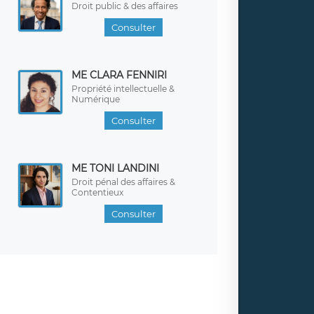
Droit public & des affaires
Consulter
ME CLARA FENNIRI
Propriété intellectuelle &
Numérique
Consulter
ME TONI LANDINI
Droit pénal des affaires &
Contentieux
Consulter