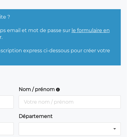
ite ?
mps email et mot de passe sur
le formulaire en
.
nscription express ci-dessous pour créer votre
Nom / prénom
Département