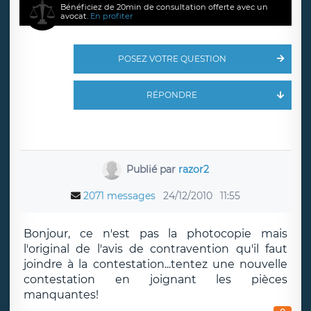
Bénéficiez de 20min de consultation offerte avec un
avocat.
En profiter
POSEZ VOTRE QUESTION
RÉPONDRE
Publié par
razor2
2071 messages
24/12/2010
11:55
Bonjour, ce n'est pas la photocopie mais
l'original de l'avis de contravention qu'il faut
joindre à la contestation...tentez une nouvelle
contestation en joignant les pièces
manquantes!