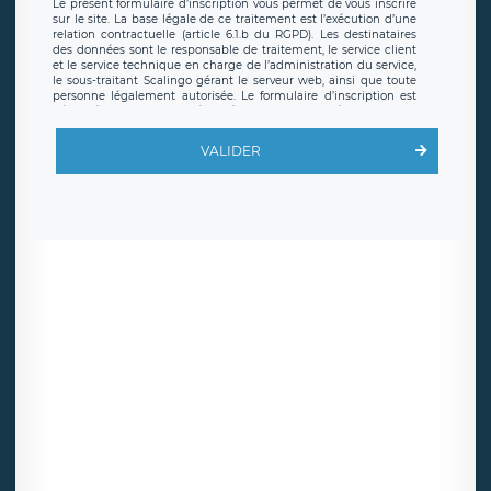
Le présent formulaire d’inscription vous permet de vous inscrire
sur le site. La base légale de ce traitement est l’exécution d’une
relation contractuelle (article 6.1.b du RGPD). Les destinataires
des données sont le responsable de traitement, le service client
et le service technique en charge de l’administration du service,
le sous-traitant Scalingo gérant le serveur web, ainsi que toute
personne légalement autorisée. Le formulaire d’inscription est
hébergé sur un serveur hébergé par Scalingo, basé en France et
offrant des
clauses de protection conformes au RGPD
. Les
données collectées sont conservées jusqu’à ce que l’Internaute
VALIDER
en sollicite la suppression, étant entendu que vous pouvez
demander la suppression de vos données et retirer votre
consentement à tout moment. Vous disposez également d’un
droit d’accès, de rectification ou de limitation du traitement
relatif à vos données à caractère personnel, ainsi que d’un droit à
la portabilité de vos données. Vous pouvez exercer ces droits
auprès du délégué à la protection des données de LÉGAVOX qui
exerce au siège social de LÉGAVOX et est joignable à l’adresse
mail suivante : donneespersonnelles@legavox.fr. Le responsable
de traitement est la société LÉGAVOX, sis 9 rue Léopold Sédar
Senghor, joignable à l’adresse mail :
responsabledetraitement@legavox.fr. Vous avez également le
droit d’introduire une réclamation auprès d’une autorité de
contrôle.