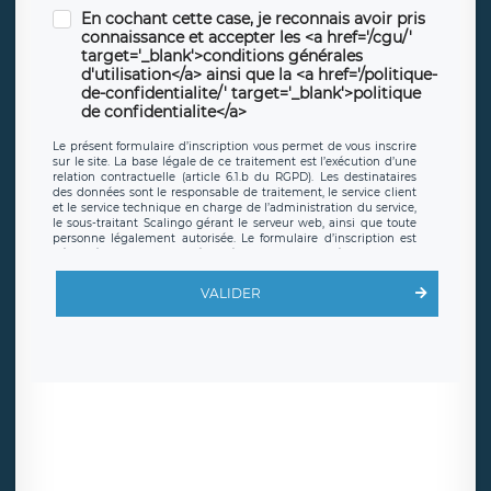
En cochant cette case, je reconnais avoir pris
connaissance et accepter les <a href='/cgu/'
target='_blank'>conditions générales
d'utilisation</a> ainsi que la <a href='/politique-
de-confidentialite/' target='_blank'>politique
de confidentialite</a>
Le présent formulaire d’inscription vous permet de vous inscrire
sur le site. La base légale de ce traitement est l’exécution d’une
relation contractuelle (article 6.1.b du RGPD). Les destinataires
des données sont le responsable de traitement, le service client
et le service technique en charge de l’administration du service,
le sous-traitant Scalingo gérant le serveur web, ainsi que toute
personne légalement autorisée. Le formulaire d’inscription est
hébergé sur un serveur hébergé par Scalingo, basé en France et
offrant des
clauses de protection conformes au RGPD
. Les
données collectées sont conservées jusqu’à ce que l’Internaute
VALIDER
en sollicite la suppression, étant entendu que vous pouvez
demander la suppression de vos données et retirer votre
consentement à tout moment. Vous disposez également d’un
droit d’accès, de rectification ou de limitation du traitement
relatif à vos données à caractère personnel, ainsi que d’un droit à
la portabilité de vos données. Vous pouvez exercer ces droits
auprès du délégué à la protection des données de LÉGAVOX qui
exerce au siège social de LÉGAVOX et est joignable à l’adresse
mail suivante : donneespersonnelles@legavox.fr. Le responsable
de traitement est la société LÉGAVOX, sis 9 rue Léopold Sédar
Senghor, joignable à l’adresse mail :
responsabledetraitement@legavox.fr. Vous avez également le
droit d’introduire une réclamation auprès d’une autorité de