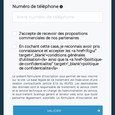
Numéro de téléphone
J'accepte de recevoir des propositions
commerciales de nos partenaires
En cochant cette case, je reconnais avoir pris
connaissance et accepter les <a href='/cgu/'
target='_blank'>conditions générales
d'utilisation</a> ainsi que la <a href='/politique-
de-confidentialite/' target='_blank'>politique
de confidentialite</a>
Le présent formulaire d’inscription vous permet de vous inscrire
sur le site. La base légale de ce traitement est l’exécution d’une
relation contractuelle (article 6.1.b du RGPD). Les destinataires
des données sont le responsable de traitement, le service client
et le service technique en charge de l’administration du service,
le sous-traitant Scalingo gérant le serveur web, ainsi que toute
personne légalement autorisée. Le formulaire d’inscription est
hébergé sur un serveur hébergé par Scalingo, basé en France et
offrant des
clauses de protection conformes au RGPD
. Les
données collectées sont conservées jusqu’à ce que l’Internaute
VALIDER
en sollicite la suppression, étant entendu que vous pouvez