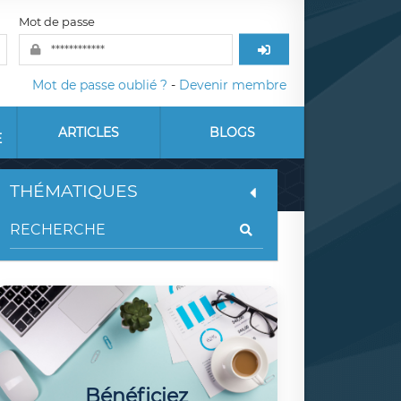
Mot de passe
Mot de passe oublié ?
-
Devenir membre
ARTICLES
BLOGS
E
THÉMATIQUES
Bénéficiez