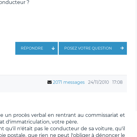
conducteur ?
RÉPONDRE
POSEZ VOTRE QUESTION
2071 messages
24/11/2010
17:08
dige un procès verbal en rentrant au commissariat et
icat d'immatriculation, votre père.
t qu'il n'était pas le conducteur de sa voiture, qu'il
oie postale, que rien ne peut l'obliger à dénoncer le