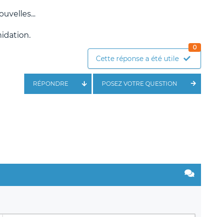
uvelles...
idation.
0
Cette réponse a été utile
RÉPONDRE
POSEZ VOTRE QUESTION