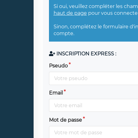
Si oui, veuillez compléter les cha
haut de page
pour vous connecter
Sinon, complétez le formulaire d'i
compte.
INSCRIPTION EXPRESS :
Pseudo
Email
Mot de passe