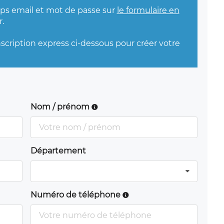
mps email et mot de passe sur
le formulaire en
.
nscription express ci-dessous pour créer votre
Nom / prénom
Département
Numéro de téléphone