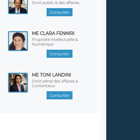
Droit public & des affaires
Consulter
ME CLARA FENNIRI
Propriété intellectuelle &
Numérique
Consulter
ME TONI LANDINI
Droit pénal des affaires &
Contentieux
Consulter