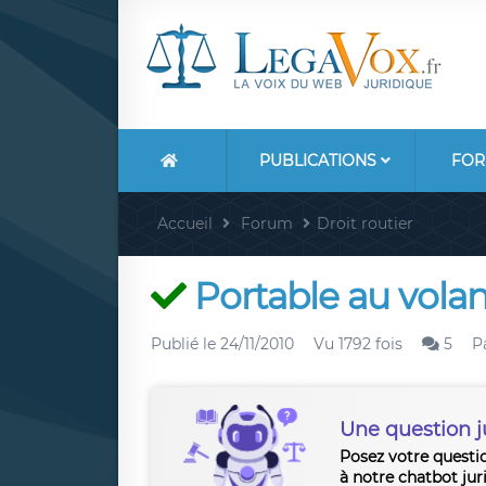
PUBLICATIONS
FOR
Accueil
Forum
Droit routier
Portable au volant
Publié le
24/11/2010
Vu 1792 fois
5
P
Une question j
Posez votre questi
à notre chatbot jur