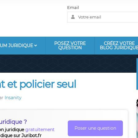
Email
POSEZ VOTRE
CRÉEZ VOTRE
UM JURIDIQUE
QUESTION
BLOG JURIDIQU
 et policier seul
ar
Insanity
uridique ?
Poser une question
on juridique
gratuitement
idique sur Juribot.fr