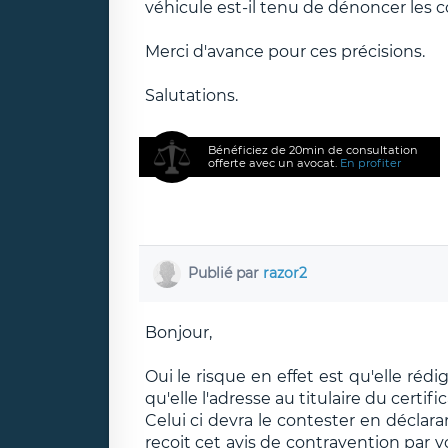
véhicule est-il tenu de dénoncer les 
Merci d'avance pour ces précisions.
Salutations.
Bénéficiez de 20min de consultation
offerte avec un avocat.
En profiter
Publié par
razor2
Bonjour,
Oui le risque en effet est qu'elle ré
qu'elle l'adresse au titulaire du certif
Celui ci devra le contester en déclaran
reçoit cet avis de contravention par v