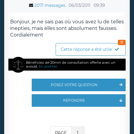
2071 messages
06/03/2011
09:39
Bonjour, je ne sais pas où vous avez lu de telles
inepties, mais elles sont absolument fausses.
Cordialement
0
Cette réponse a été utile
Bénéficiez de 20min de consultation offerte avec un
avocat.
En profiter
POSEZ VOTRE QUESTION
RÉPONDRE
PAGE
1