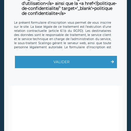
d'utilisation</a> ainsi que la <a href='/politique-
de-confidentialite/' target='_blank'>politique
de confidentialite</a>
Le présent formulaire d’inscription vous permet de vous inscrire
sur le site. La base légale de ce traitement est l’exécution d’une
relation contractuelle (article 6.1.b du RGPD). Les destinataires
des données sont le responsable de traitement, le service client
et le service technique en charge de l’administration du service,
le sous-traitant Scalingo gérant le serveur web, ainsi que toute
personne légalement autorisée. Le formulaire d’inscription est
hébergé sur un serveur hébergé par Scalingo, basé en France et
offrant des
clauses de protection conformes au RGPD
. Les
données collectées sont conservées jusqu’à ce que l’Internaute
VALIDER
en sollicite la suppression, étant entendu que vous pouvez
demander la suppression de vos données et retirer votre
consentement à tout moment. Vous disposez également d’un
droit d’accès, de rectification ou de limitation du traitement
relatif à vos données à caractère personnel, ainsi que d’un droit à
la portabilité de vos données. Vous pouvez exercer ces droits
auprès du délégué à la protection des données de LÉGAVOX qui
exerce au siège social de LÉGAVOX et est joignable à l’adresse
mail suivante : donneespersonnelles@legavox.fr. Le responsable
de traitement est la société LÉGAVOX, sis 9 rue Léopold Sédar
Senghor, joignable à l’adresse mail :
responsabledetraitement@legavox.fr. Vous avez également le
droit d’introduire une réclamation auprès d’une autorité de
contrôle.