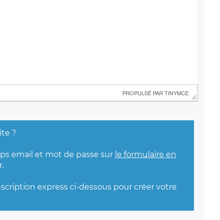
 PROPULSÉ PAR 
TINYMCE
ite ?
mps email et mot de passe sur
le formulaire en
.
nscription express ci-dessous pour créer votre