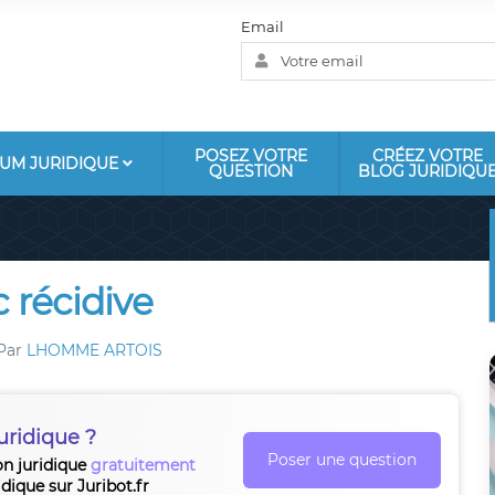
Email
POSEZ VOTRE
CRÉEZ VOTRE
UM JURIDIQUE
QUESTION
BLOG JURIDIQU
 récidive
Par
LHOMME ARTOIS
uridique ?
Poser une question
on juridique
gratuitement
idique sur Juribot.fr