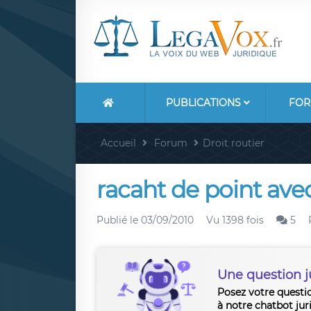
PUBLICATIONS
FOR
Accueil
Forum
Droit routier
racaht de point avec
Publié le
03/09/2010
Vu 1398 fois
5
Une question j
Posez votre questi
à notre chatbot jur