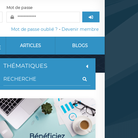
Mot de passe
Mot de passe oublié ?
-
Devenir membre
ARTICLES
BLOGS
E
THÉMATIQUES
Bénéficiez