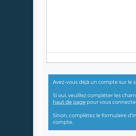
Avez-vous déjà un compte sur le s
Si oui, veuillez compléter les cha
haut de page
pour vous connecter
Sinon, complétez le formulaire d'i
compte.