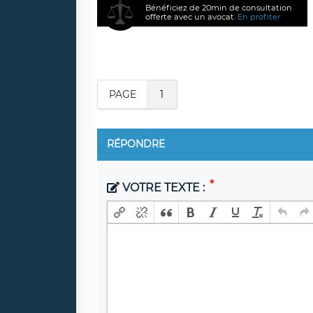
Bénéficiez de 20min de consultation
offerte avec un avocat.
En profiter
PAGE
1
RÉPONDRE
VOTRE TEXTE :