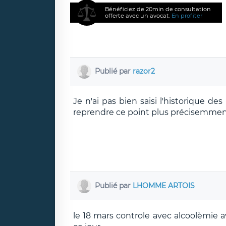
Bénéficiez de 20min de consultation
offerte avec un avocat.
En profiter
Publié par
razor2
Je n'ai pas bien saisi l'historique d
reprendre ce point plus précisemment 
Publié par
LHOMME ARTOIS
le 18 mars controle avec alcoolèmie