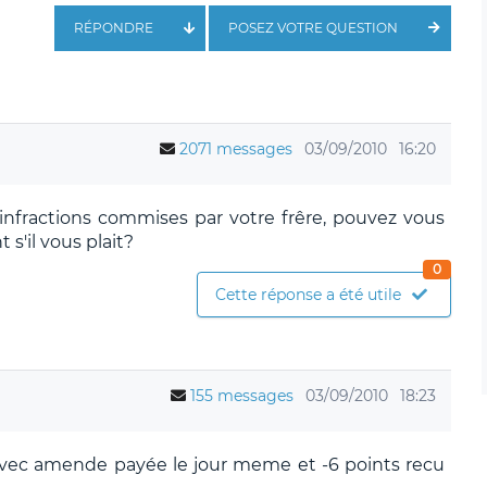
RÉPONDRE
POSEZ VOTRE QUESTION
2071 messages
03/09/2010
16:20
es infractions commises par votre frêre, pouvez vous
s'il vous plait?
0
Cette réponse a été utile
155 messages
03/09/2010
18:23
 avec amende payée le jour meme et -6 points recu