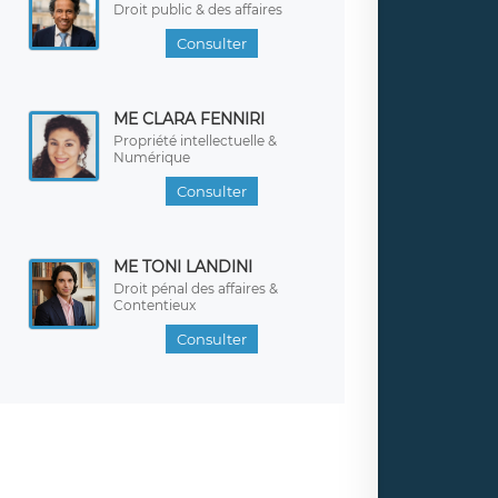
Droit public & des affaires
Consulter
ME CLARA FENNIRI
Propriété intellectuelle &
Numérique
Consulter
ME TONI LANDINI
Droit pénal des affaires &
Contentieux
Consulter