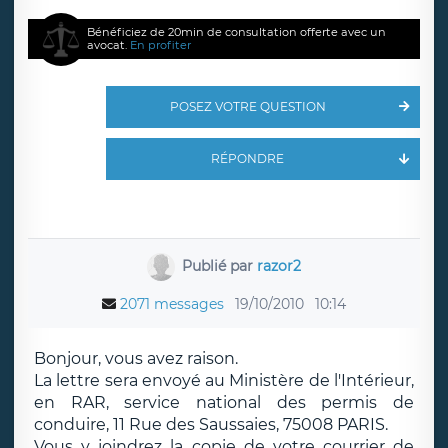
Bénéficiez de 20min de consultation offerte avec un
avocat.
En profiter
POSEZ VOTRE QUESTION
RÉPONDRE
Publié par
razor2
2071 messages
19/10/2010
10:14
Bonjour, vous avez raison.
La lettre sera envoyé au Ministère de l'Intérieur,
en RAR, service national des permis de
conduire, 11 Rue des Saussaies, 75008 PARIS.
Vous y joindrez la copie de votre courrier de