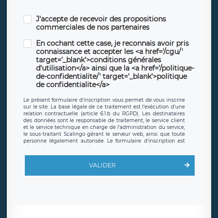
J'accepte de recevoir des propositions
commerciales de nos partenaires
En cochant cette case, je reconnais avoir pris
connaissance et accepter les <a href='/cgu/'
target='_blank'>conditions générales
d'utilisation</a> ainsi que la <a href='/politique-
de-confidentialite/' target='_blank'>politique
de confidentialite</a>
Le présent formulaire d’inscription vous permet de vous inscrire
sur le site. La base légale de ce traitement est l’exécution d’une
relation contractuelle (article 6.1.b du RGPD). Les destinataires
des données sont le responsable de traitement, le service client
et le service technique en charge de l’administration du service,
le sous-traitant Scalingo gérant le serveur web, ainsi que toute
personne légalement autorisée. Le formulaire d’inscription est
hébergé sur un serveur hébergé par Scalingo, basé en France et
offrant des
clauses de protection conformes au RGPD
. Les
données collectées sont conservées jusqu’à ce que l’Internaute
VALIDER
en sollicite la suppression, étant entendu que vous pouvez
demander la suppression de vos données et retirer votre
consentement à tout moment. Vous disposez également d’un
droit d’accès, de rectification ou de limitation du traitement
relatif à vos données à caractère personnel, ainsi que d’un droit à
la portabilité de vos données. Vous pouvez exercer ces droits
auprès du délégué à la protection des données de LÉGAVOX qui
exerce au siège social de LÉGAVOX et est joignable à l’adresse