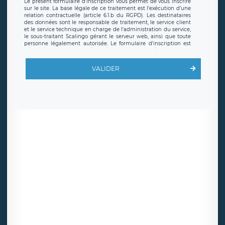
Le présent formulaire d’inscription vous permet de vous inscrire
sur le site. La base légale de ce traitement est l’exécution d’une
relation contractuelle (article 6.1.b du RGPD). Les destinataires
des données sont le responsable de traitement, le service client
et le service technique en charge de l’administration du service,
le sous-traitant Scalingo gérant le serveur web, ainsi que toute
personne légalement autorisée. Le formulaire d’inscription est
hébergé sur un serveur hébergé par Scalingo, basé en France et
offrant des
clauses de protection conformes au RGPD
. Les
données collectées sont conservées jusqu’à ce que l’Internaute
VALIDER
en sollicite la suppression, étant entendu que vous pouvez
demander la suppression de vos données et retirer votre
consentement à tout moment. Vous disposez également d’un
droit d’accès, de rectification ou de limitation du traitement
relatif à vos données à caractère personnel, ainsi que d’un droit à
la portabilité de vos données. Vous pouvez exercer ces droits
auprès du délégué à la protection des données de LÉGAVOX qui
exerce au siège social de LÉGAVOX et est joignable à l’adresse
mail suivante : donneespersonnelles@legavox.fr. Le responsable
de traitement est la société LÉGAVOX, sis 9 rue Léopold Sédar
Senghor, joignable à l’adresse mail :
responsabledetraitement@legavox.fr. Vous avez également le
droit d’introduire une réclamation auprès d’une autorité de
contrôle.