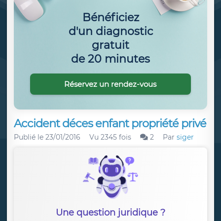
Bénéficiez
d'un diagnostic
gratuit
de 20 minutes
Réservez un rendez-vous
Accident déces enfant propriété privé
Publié le
23/01/2016
Vu 2345 fois
2
Par
siger
Une question juridique ?