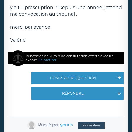
y a t il prescription ? Depuis une année j attend
ma convocation au tribunal .
merci par avance
Valérie
Bénéficiez de 20min de consultation offerte avec un
avocat.
En profiter
POSEZ VOTRE QUESTION
RÉPONDRE
Publié par
youris
Modérateur