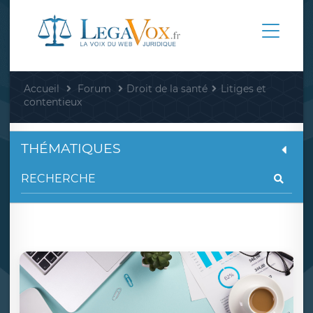
Accueil
Forum
Droit de la santé
Litiges et
contentieux
THÉMATIQUES