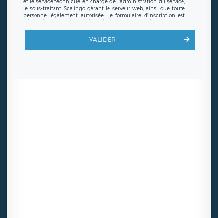
et le service technique en charge de l’administration du service,
le sous-traitant Scalingo gérant le serveur web, ainsi que toute
personne légalement autorisée. Le formulaire d’inscription est
hébergé sur un serveur hébergé par Scalingo, basé en France et
offrant des
clauses de protection conformes au RGPD
. Les
données collectées sont conservées jusqu’à ce que l’Internaute
VALIDER
en sollicite la suppression, étant entendu que vous pouvez
demander la suppression de vos données et retirer votre
consentement à tout moment. Vous disposez également d’un
droit d’accès, de rectification ou de limitation du traitement
relatif à vos données à caractère personnel, ainsi que d’un droit à
la portabilité de vos données. Vous pouvez exercer ces droits
auprès du délégué à la protection des données de LÉGAVOX qui
exerce au siège social de LÉGAVOX et est joignable à l’adresse
mail suivante : donneespersonnelles@legavox.fr. Le responsable
de traitement est la société LÉGAVOX, sis 9 rue Léopold Sédar
Senghor, joignable à l’adresse mail :
responsabledetraitement@legavox.fr. Vous avez également le
droit d’introduire une réclamation auprès d’une autorité de
contrôle.