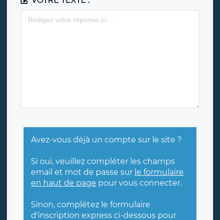
VOTRE TEXTE :
Avez-vous déjà un compte sur le site ?
Si oui, veuillez compléter les champs
email et mot de passe sur
le formulaire
en haut de page
pour vous connecter.
Sinon, complétez le formulaire
d'inscription express ci-dessous pour