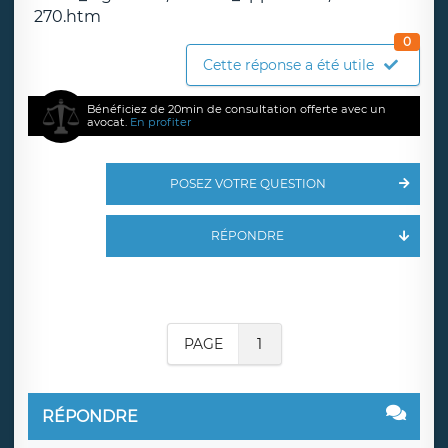
270.htm
0
Cette réponse a été utile
Bénéficiez de 20min de consultation offerte avec un
avocat.
En profiter
POSEZ VOTRE QUESTION
RÉPONDRE
PAGE
1
RÉPONDRE