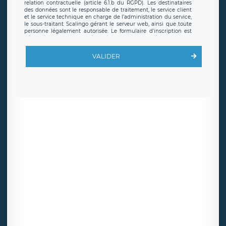
relation contractuelle (article 6.1.b du RGPD). Les destinataires
des données sont le responsable de traitement, le service client
et le service technique en charge de l’administration du service,
le sous-traitant Scalingo gérant le serveur web, ainsi que toute
personne légalement autorisée. Le formulaire d’inscription est
hébergé sur un serveur hébergé par Scalingo, basé en France et
offrant des
clauses de protection conformes au RGPD
. Les
données collectées sont conservées jusqu’à ce que l’Internaute
VALIDER
en sollicite la suppression, étant entendu que vous pouvez
demander la suppression de vos données et retirer votre
consentement à tout moment. Vous disposez également d’un
droit d’accès, de rectification ou de limitation du traitement
relatif à vos données à caractère personnel, ainsi que d’un droit à
la portabilité de vos données. Vous pouvez exercer ces droits
auprès du délégué à la protection des données de LÉGAVOX qui
exerce au siège social de LÉGAVOX et est joignable à l’adresse
mail suivante : donneespersonnelles@legavox.fr. Le responsable
de traitement est la société LÉGAVOX, sis 9 rue Léopold Sédar
Senghor, joignable à l’adresse mail :
responsabledetraitement@legavox.fr. Vous avez également le
droit d’introduire une réclamation auprès d’une autorité de
contrôle.