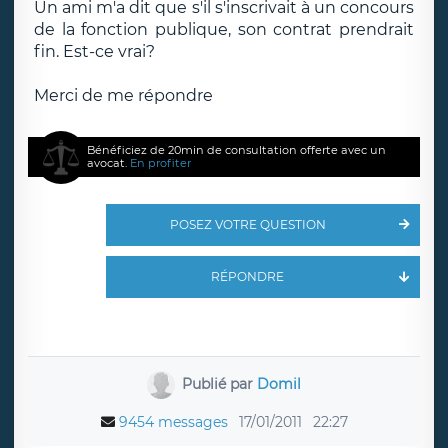
Un ami m'a dit que s'il s'inscrivait à un concours
de la fonction publique, son contrat prendrait
fin. Est-ce vrai?
Merci de me répondre
Bénéficiez de 20min de consultation offerte avec un
avocat.
En profiter
POSEZ VOTRE QUESTION
RÉPONDRE
Publié par
Domil
9454 messages
17/01/2011
22:27