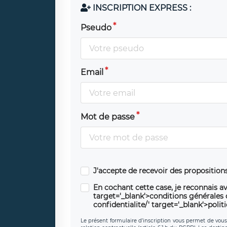
INSCRIPTION EXPRESS :
Pseudo
Email
Mot de passe
J'accepte de recevoir des propositio
En cochant cette case, je reconnais av
target='_blank'>conditions générales d'
confidentialite/' target='_blank'>polit
Le présent formulaire d’inscription vous permet de vous i