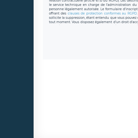
relation contractuelle (article 6.1.b du RGPD). Les desti
le service technique en charge de l’administration du s
personne légalement autorisée. Le formulaire d’inscrip
offrant des
clauses de protection conformes au RGPD
sollicite la suppression, étant entendu que vous pouve
tout moment. Vous disposez également d’un droit d’accès
caractère personnel, ainsi que d’un droit à la portabil
protection des données de LÉGAVOX qui exerce au si
donneespersonnelles@legavox.fr. Le responsable de 
joignable à l’adresse mail : responsabledetraitement@
auprès d’une autorité de contrôle.