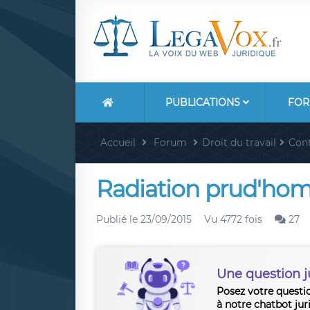
PUBLICATIONS
FOR
Accueil
Forum
Droit du travail
Con
Radiation prud'hom
Publié le
23/09/2015
Vu 4772 fois
27
Une question j
Posez votre questi
à notre chatbot jur