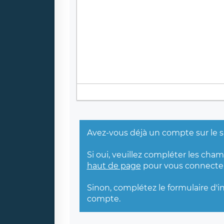
Avez-vous déjà un compte sur le s
Si oui, veuillez compléter les cha
haut de page
pour vous connecter
Sinon, complétez le formulaire d'i
compte.