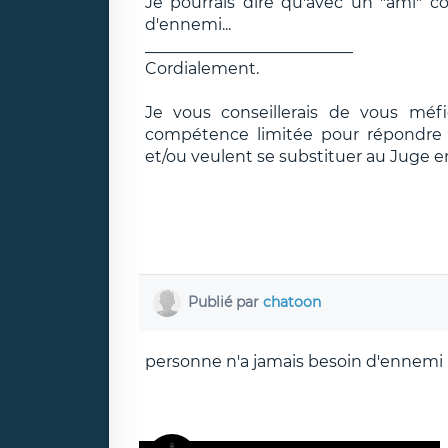
Je pourrais dire qu'avec un "ami" c
d'ennemi...
__________________________
Cordialement.
Je vous conseillerais de vous méf
compétence limitée pour répondre e
et/ou veulent se substituer au Juge e
Publié par
chatoon
personne n'a jamais besoin d'ennemi