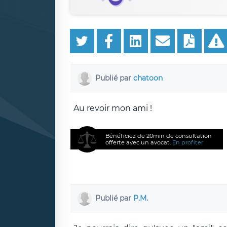
Publié par
chatoon
Au revoir mon ami !
Bénéficiez de 20min de consultation
offerte avec un avocat.
En profiter
Publié par
P.M.