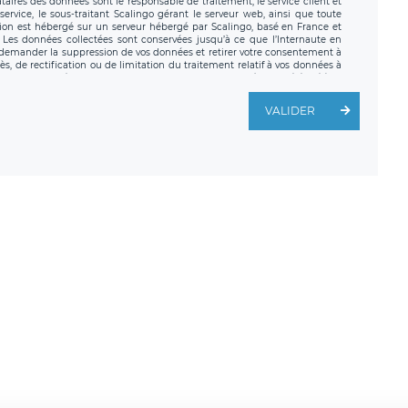
nataires des données sont le responsable de traitement, le service client et
ervice, le sous-traitant Scalingo gérant le serveur web, ainsi que toute
tion est hébergé sur un serveur hébergé par Scalingo, basé en France et
. Les données collectées sont conservées jusqu’à ce que l’Internaute en
z demander la suppression de vos données et retirer votre consentement à
, de rectification ou de limitation du traitement relatif à vos données à
ité de vos données. Vous pouvez exercer ces droits auprès du délégué à la
ège social de LÉGAVOX et est joignable à l’adresse mail suivante :
traitement est la société LÉGAVOX, sis 9 rue Léopold Sédar Senghor,
VALIDER
legavox.fr. Vous avez également le droit d’introduire une réclamation