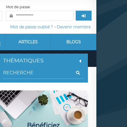
Mot de passe
Mot de passe oublié ?
-
Devenir membre
ARTICLES
BLOGS
E
THÉMATIQUES
Bénéficiez