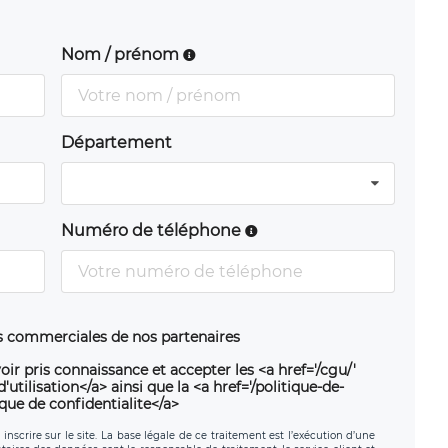
Nom / prénom
Département
Numéro de téléphone
ns commerciales de nos partenaires
oir pris connaissance et accepter les <a href='/cgu/'
utilisation</a> ainsi que la <a href='/politique-de-
ique de confidentialite</a>
nscrire sur le site. La base légale de ce traitement est l’exécution d’une