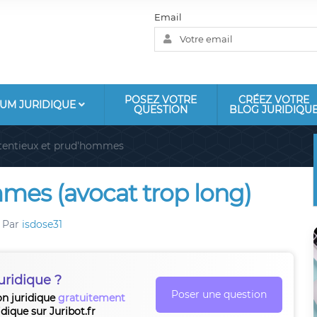
Email
POSEZ VOTRE
CRÉEZ VOTRE
UM JURIDIQUE
QUESTION
BLOG JURIDIQU
tentieux et prud'hommes
mes (avocat trop long)
Par
isdose31
uridique ?
Poser une question
on juridique
gratuitement
idique sur Juribot.fr