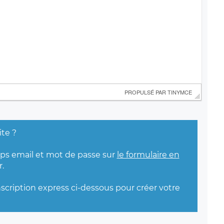
 PROPULSÉ PAR 
TINYMCE
ite ?
mps email et mot de passe sur
le formulaire en
.
nscription express ci-dessous pour créer votre