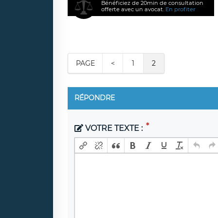
Bénéficiez de 20min de consultation
offerte avec un avocat.
En profiter
PAGE
<
1
2
RÉPONDRE
VOTRE TEXTE :