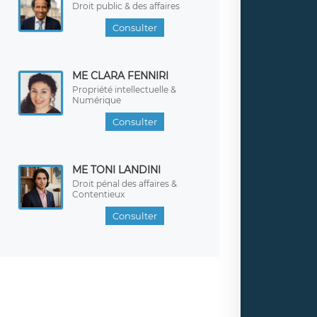
Droit public & des affaires
Consulter
ME CLARA FENNIRI
Propriété intellectuelle &
Numérique
Consulter
ME TONI LANDINI
Droit pénal des affaires &
Contentieux
Consulter