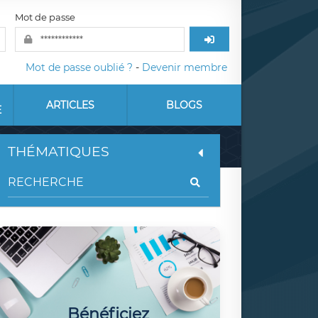
Mot de passe
Mot de passe oublié ?
-
Devenir membre
ARTICLES
BLOGS
E
THÉMATIQUES
Bénéficiez