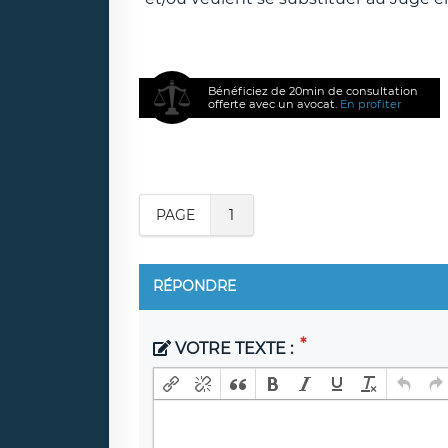
Bénéficiez de 20min de consultation
offerte avec un avocat.
En profiter
PAGE
1
RÉPONDRE
VOTRE TEXTE :