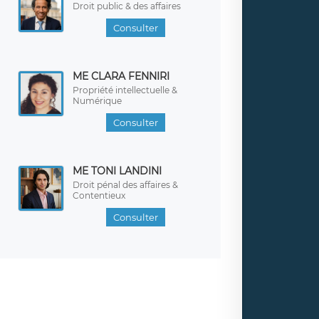
Droit public & des affaires
Consulter
ME CLARA FENNIRI
Propriété intellectuelle &
Numérique
Consulter
ME TONI LANDINI
Droit pénal des affaires &
Contentieux
Consulter