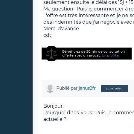
seulement ensuite le délai des 15j + 
Ma question : Puis-je commencer à ret
L'offre est très intéressante et je ne 
des indemnités que j'ai négocié avec
Merci d'avance
cdt,
Bénéficiez de 20min de consultation
offerte avec un avocat.
En profiter
Publié par
janus2fr
Superviseur
Bonjour,
Pourquoi dites-vous "Puis-je commence
actuelle ?