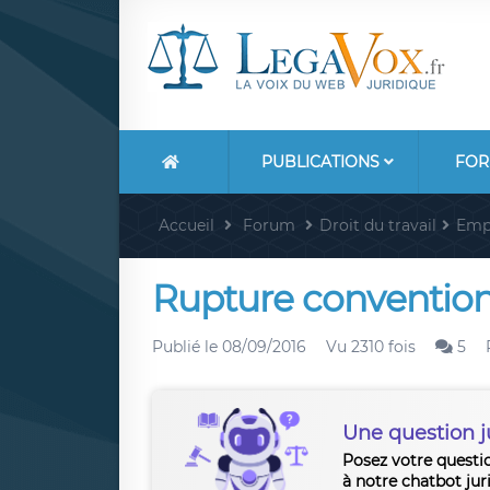
PUBLICATIONS
FOR
Accueil
Forum
Droit du travail
Emp
Rupture conventionn
Publié le
08/09/2016
Vu 2310 fois
5
Une question j
Posez votre questi
à notre chatbot jur