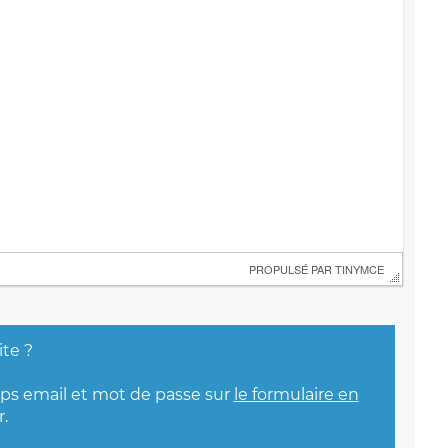
 PROPULSÉ PAR 
TINYMCE
ite ?
mps email et mot de passe sur
le formulaire en
.