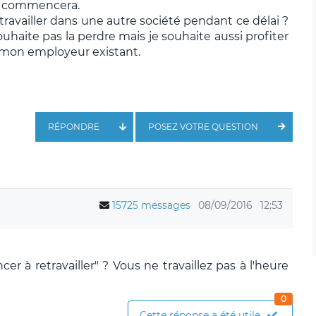
15 commencera.
ravailler dans une autre société pendant ce délai ?
souhaite pas la perdre mais je souhaite aussi profiter
 mon employeur existant.
RÉPONDRE
POSEZ VOTRE QUESTION
15725 messages
08/09/2016
12:53
r à retravailler" ? Vous ne travaillez pas à l'heure
0
Cette réponse a été utile