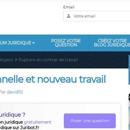
Email
POSEZ VOTRE
CRÉEZ VOTRE
UM JURIDIQUE
QUESTION
BLOG JURIDIQU
loyeur
Rupture du contrat de travail
elle et nouveau travail
Par
david92
uridique ?
Poser une question
on juridique
gratuitement
idique sur Juribot.fr