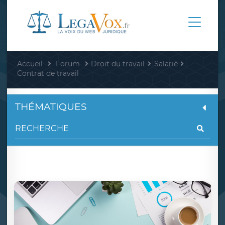
Accueil
Forum
Droit du travail
Salarié
Contrat de travail
THÉMATIQUES