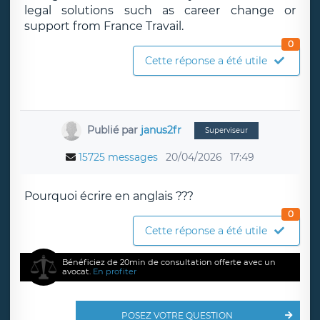
legal solutions such as career change or
support from France Travail.
0
Cette réponse a été utile
Publié par
janus2fr
Superviseur
15725 messages
20/04/2026
17:49
Pourquoi écrire en anglais ???
0
Cette réponse a été utile
Bénéficiez de 20min de consultation offerte avec un
avocat.
En profiter
POSEZ VOTRE QUESTION