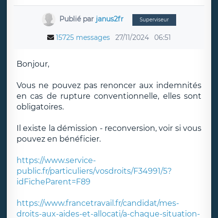
Publié par
janus2fr
Superviseur
15725 messages
27/11/2024
06:51
Bonjour,
Vous ne pouvez pas renoncer aux indemnités
en cas de rupture conventionnelle, elles sont
obligatoires.
Il existe la démission - reconversion, voir si vous
pouvez en bénéficier.
https://www.service-
public.fr/particuliers/vosdroits/F34991/5?
idFicheParent=F89
https://www.francetravail.fr/candidat/mes-
droits-aux-aides-et-allocati/a-chaque-situation-