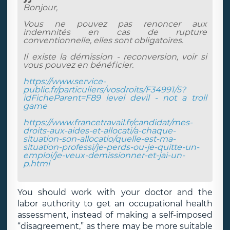
Bonjour,
Vous ne pouvez pas renoncer aux
indemnités en cas de rupture
conventionnelle, elles sont obligatoires.
Il existe la démission - reconversion, voir si
vous pouvez en bénéficier.
https://www.service-
public.fr/particuliers/vosdroits/F34991/5?
idFicheParent=F89
level devil - not a troll
game
https://www.francetravail.fr/candidat/mes-
droits-aux-aides-et-allocati/a-chaque-
situation-son-allocatio/quelle-est-ma-
situation-professi/je-perds-ou-je-quitte-un-
emploi/je-veux-demissionner-et-jai-un-
p.html
You should work with your doctor and the
labor authority to get an occupational health
assessment, instead of making a self-imposed
“disagreement,” as there may be more suitable