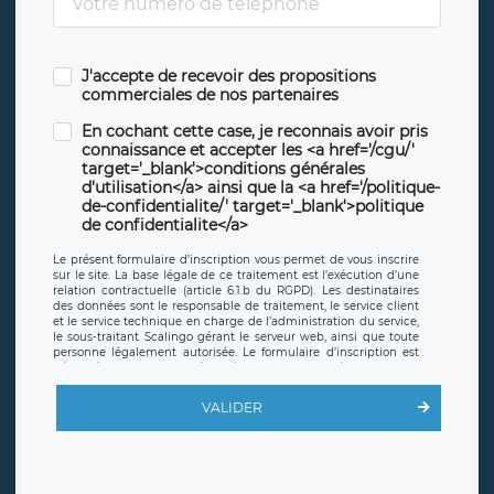
J'accepte de recevoir des propositions
commerciales de nos partenaires
En cochant cette case, je reconnais avoir pris
connaissance et accepter les <a href='/cgu/'
target='_blank'>conditions générales
d'utilisation</a> ainsi que la <a href='/politique-
de-confidentialite/' target='_blank'>politique
de confidentialite</a>
Le présent formulaire d’inscription vous permet de vous inscrire
sur le site. La base légale de ce traitement est l’exécution d’une
relation contractuelle (article 6.1.b du RGPD). Les destinataires
des données sont le responsable de traitement, le service client
et le service technique en charge de l’administration du service,
le sous-traitant Scalingo gérant le serveur web, ainsi que toute
personne légalement autorisée. Le formulaire d’inscription est
hébergé sur un serveur hébergé par Scalingo, basé en France et
offrant des
clauses de protection conformes au RGPD
. Les
données collectées sont conservées jusqu’à ce que l’Internaute
VALIDER
en sollicite la suppression, étant entendu que vous pouvez
demander la suppression de vos données et retirer votre
consentement à tout moment. Vous disposez également d’un
droit d’accès, de rectification ou de limitation du traitement
relatif à vos données à caractère personnel, ainsi que d’un droit à
la portabilité de vos données. Vous pouvez exercer ces droits