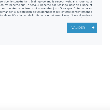
ervice, le sous-traitant Scalingo gérant le serveur web, ainsi que toute
tion est hébergé sur un serveur hébergé par Scalingo, basé en France et
. Les données collectées sont conservées jusqu’à ce que l’Internaute en
z demander la suppression de vos données et retirer votre consentement à
, de rectification ou de limitation du traitement relatif à vos données à
ité de vos données. Vous pouvez exercer ces droits auprès du délégué à la
ège social de LÉGAVOX et est joignable à l’adresse mail suivante :
traitement est la société LÉGAVOX, sis 9 rue Léopold Sédar Senghor,
VALIDER
legavox.fr. Vous avez également le droit d’introduire une réclamation