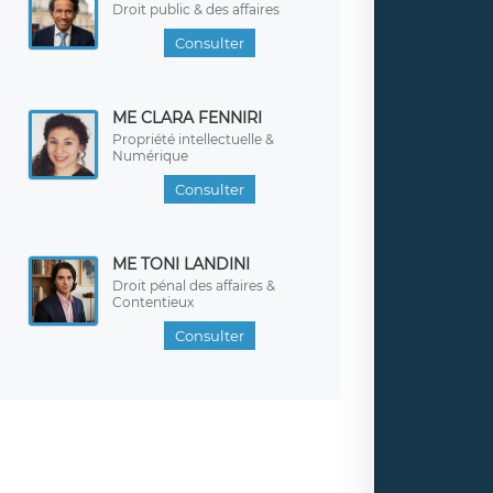
Droit public & des affaires
Consulter
ME CLARA FENNIRI
Propriété intellectuelle &
Numérique
Consulter
ME TONI LANDINI
Droit pénal des affaires &
Contentieux
Consulter