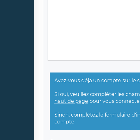
Avez-vous déjà un compte sur le s
Si oui, veuillez compléter les cha
haut de page
pour vous connecter
Sinon, complétez le formulaire d'i
compte.