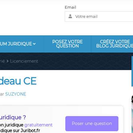
Email
POSEZ VOTRE
CRÉEZ VOTRE
UM JURIDIQUE
QUESTION
BLOG JURIDIQU
rié
Licenciement
adeau CE
ar
SUZYONE
uridique ?
Poser une question
on juridique
gratuitement
idique sur Juribot.fr