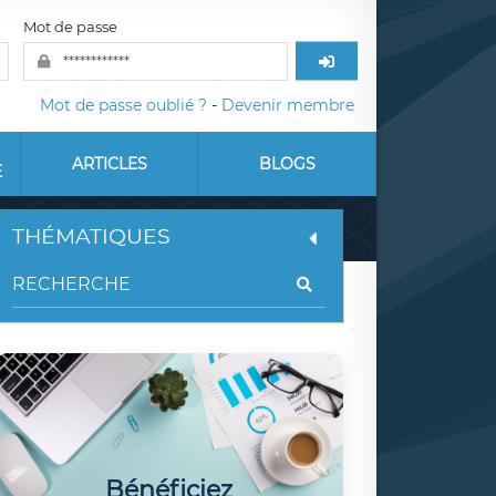
Mot de passe
Mot de passe oublié ?
-
Devenir membre
ARTICLES
BLOGS
E
THÉMATIQUES
Bénéficiez