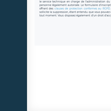
le service technique en charge de l’administration du s
personne légalement autorisée. Le formulaire d’inscrip
offrant des
clauses de protection conformes au RGPD
sollicite la suppression, étant entendu que vous pouve
tout moment. Vous disposez également d’un droit d’accès
caractère personnel, ainsi que d’un droit à la portabil
protection des données de LÉGAVOX qui exerce au si
donneespersonnelles@legavox.fr. Le responsable de 
joignable à l’adresse mail : responsabledetraitement@
auprès d’une autorité de contrôle.