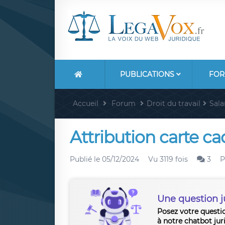
PUBLICATIONS
FOR
Accueil
Forum
Droit du travail
Sala
Attribution carte c
Publié le
05/12/2024
Vu 3119 fois
3
P
Une question j
Posez votre questi
à notre chatbot jur