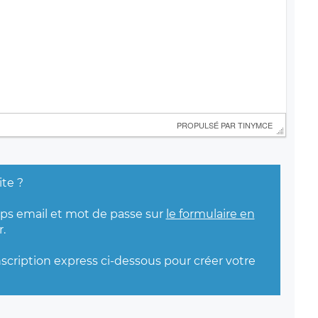
 PROPULSÉ PAR 
TINYMCE
ite ?
mps email et mot de passe sur
le formulaire en
.
nscription express ci-dessous pour créer votre