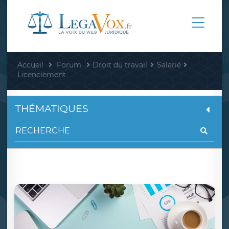
Accueil
Forum
Droit du travail
Salarié
Licenciement
THÉMATIQUES