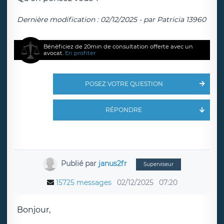
Dernière modification : 02/12/2025 - par Patricia 13960
Bénéficiez de 20min de consultation offerte avec un
avocat.
En profiter
POSEZ VOTRE QUESTION
RÉPONDRE
Publié par
janus2fr
Superviseur
15725 messages
02/12/2025
07:20
Bonjour,