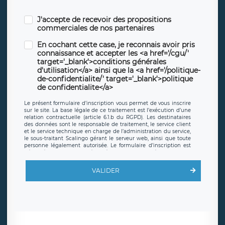
J'accepte de recevoir des propositions
commerciales de nos partenaires
En cochant cette case, je reconnais avoir pris
connaissance et accepter les <a href='/cgu/'
target='_blank'>conditions générales
d'utilisation</a> ainsi que la <a href='/politique-
de-confidentialite/' target='_blank'>politique
de confidentialite</a>
Le présent formulaire d’inscription vous permet de vous inscrire
sur le site. La base légale de ce traitement est l’exécution d’une
relation contractuelle (article 6.1.b du RGPD). Les destinataires
des données sont le responsable de traitement, le service client
et le service technique en charge de l’administration du service,
le sous-traitant Scalingo gérant le serveur web, ainsi que toute
personne légalement autorisée. Le formulaire d’inscription est
hébergé sur un serveur hébergé par Scalingo, basé en France et
offrant des
clauses de protection conformes au RGPD
. Les
données collectées sont conservées jusqu’à ce que l’Internaute
VALIDER
en sollicite la suppression, étant entendu que vous pouvez
demander la suppression de vos données et retirer votre
consentement à tout moment. Vous disposez également d’un
droit d’accès, de rectification ou de limitation du traitement
relatif à vos données à caractère personnel, ainsi que d’un droit à
la portabilité de vos données. Vous pouvez exercer ces droits
auprès du délégué à la protection des données de LÉGAVOX qui
exerce au siège social de LÉGAVOX et est joignable à l’adresse