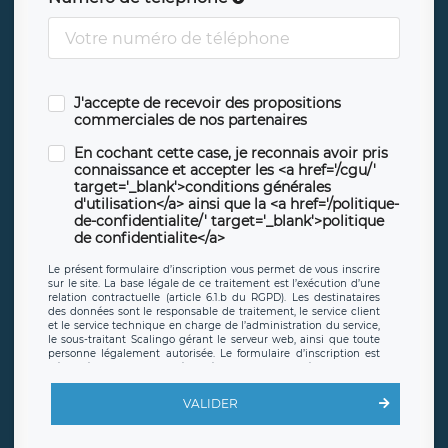
J'accepte de recevoir des propositions
commerciales de nos partenaires
En cochant cette case, je reconnais avoir pris
connaissance et accepter les <a href='/cgu/'
target='_blank'>conditions générales
d'utilisation</a> ainsi que la <a href='/politique-
de-confidentialite/' target='_blank'>politique
de confidentialite</a>
Le présent formulaire d’inscription vous permet de vous inscrire
sur le site. La base légale de ce traitement est l’exécution d’une
relation contractuelle (article 6.1.b du RGPD). Les destinataires
des données sont le responsable de traitement, le service client
et le service technique en charge de l’administration du service,
le sous-traitant Scalingo gérant le serveur web, ainsi que toute
personne légalement autorisée. Le formulaire d’inscription est
hébergé sur un serveur hébergé par Scalingo, basé en France et
offrant des
clauses de protection conformes au RGPD
. Les
données collectées sont conservées jusqu’à ce que l’Internaute
VALIDER
en sollicite la suppression, étant entendu que vous pouvez
demander la suppression de vos données et retirer votre
consentement à tout moment. Vous disposez également d’un