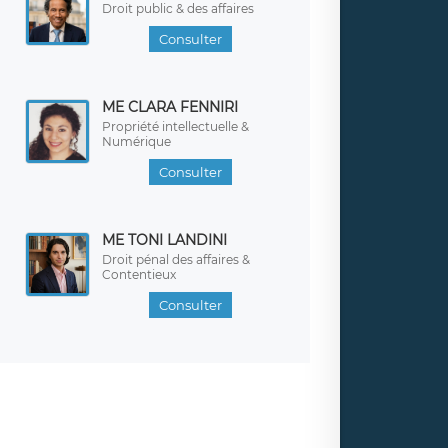
Droit public & des affaires
Consulter
ME CLARA FENNIRI
Propriété intellectuelle &
Numérique
Consulter
ME TONI LANDINI
Droit pénal des affaires &
Contentieux
Consulter