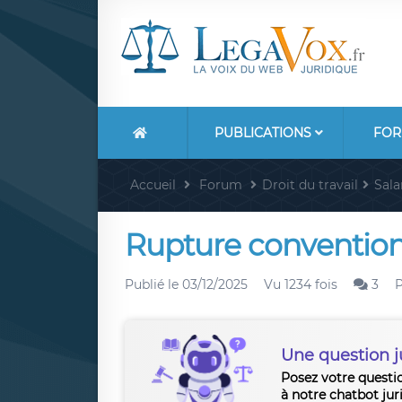
PUBLICATIONS
FOR
Accueil
Forum
Droit du travail
Sala
Rupture convention
Publié le
03/12/2025
Vu 1234 fois
3
Une question j
Posez votre questi
à notre chatbot jur