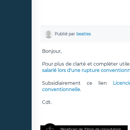
Publié par
beatles
Bonjour,
Pour plus de clarté et compléter uti
salarié lors d'une rupture conventionn
Subsidiairement ce lien
Licen
conventionnelle
.
Cdt.
Bénéficiez de 20min de consultation