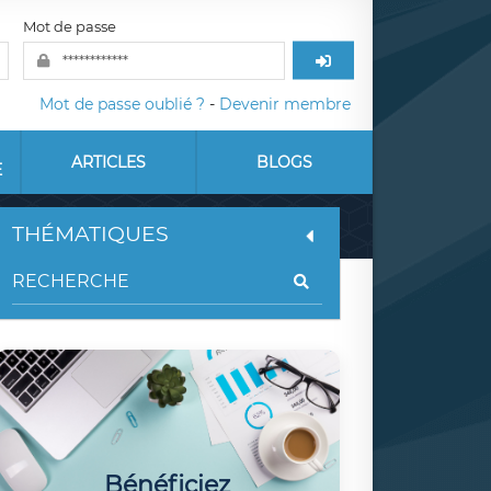
Mot de passe
Mot de passe oublié ?
-
Devenir membre
ARTICLES
BLOGS
E
THÉMATIQUES
Bénéficiez