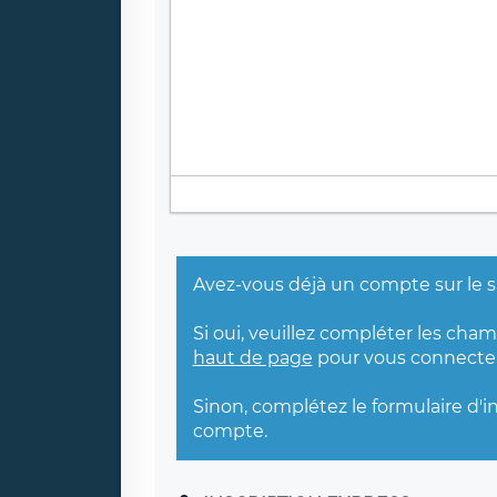
Avez-vous déjà un compte sur le s
Si oui, veuillez compléter les cha
haut de page
pour vous connecter
Sinon, complétez le formulaire d'i
compte.