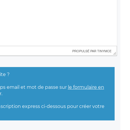
 PROPULSÉ PAR 
TINYMCE
ite ?
mps email et mot de passe sur
le formulaire en
.
nscription express ci-dessous pour créer votre