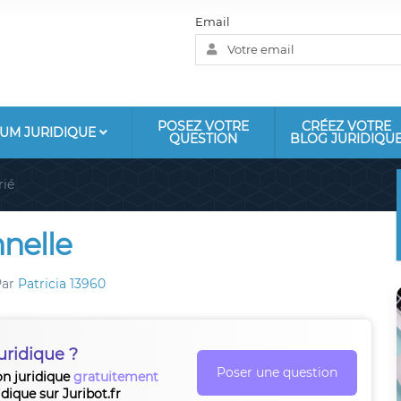
Email
POSEZ VOTRE
CRÉEZ VOTRE
UM JURIDIQUE
QUESTION
BLOG JURIDIQU
rié
nelle
Par
Patricia 13960
uridique ?
Poser une question
on juridique
gratuitement
idique sur Juribot.fr