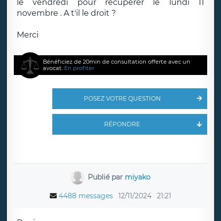
le vendredi pour récupérer le lundi 11
novembre . A t'il le droit ?
Merci
Bénéficiez de 20min de consultation offerte avec un
avocat.
En profiter
POSEZ VOTRE QUESTION
RÉPONDRE
Publié par
miyako
4488 messages
12/11/2024
21:21