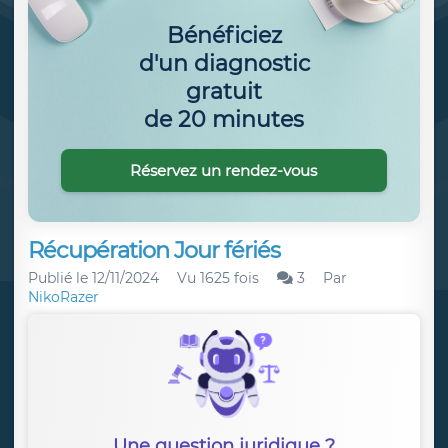
Bénéficiez
d'un diagnostic
gratuit
de 20 minutes
Réservez un rendez-vous
Récupération Jour fériés
Publié le
12/11/2024
Vu 1625 fois
3
Par
NikoRazer
Une question juridique ?