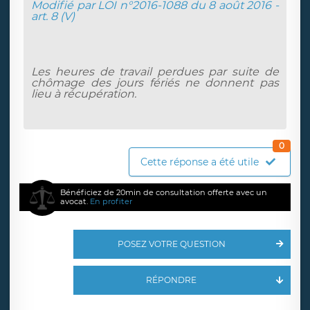
Modifié par LOI n°2016-1088 du 8 août 2016 -
art. 8 (V)
Les heures de travail perdues par suite de
chômage des jours fériés ne donnent pas
lieu à récupération.
0
Cette réponse a été utile
Bénéficiez de 20min de consultation offerte avec un
avocat.
En profiter
POSEZ VOTRE QUESTION
RÉPONDRE