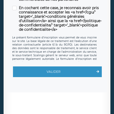
En cochant cette case, je reconnais avoir pris
connaissance et accepter les <a href='/cgu/'
target='_blank'>conditions générales
d'utilisation</a> ainsi que la <a href='/politique-
de-confidentialite/' target='_blank'>politique
de confidentialite</a>
Le présent formulaire d’inscription vous permet de vous inscrire
sur le site. La base légale de ce traitement est l’exécution d’une
relation contractuelle (article 6.1.b du RGPD). Les destinataires
des données sont le responsable de traitement, le service client
et le service technique en charge de l’administration du service,
le sous-traitant Scalingo gérant le serveur web, ainsi que toute
personne légalement autorisée. Le formulaire d’inscription est
hébergé sur un serveur hébergé par Scalingo, basé en France et
offrant des
clauses de protection conformes au RGPD
. Les
données collectées sont conservées jusqu’à ce que l’Internaute
VALIDER
en sollicite la suppression, étant entendu que vous pouvez
demander la suppression de vos données et retirer votre
consentement à tout moment. Vous disposez également d’un
droit d’accès, de rectification ou de limitation du traitement
relatif à vos données à caractère personnel, ainsi que d’un droit à
la portabilité de vos données. Vous pouvez exercer ces droits
auprès du délégué à la protection des données de LÉGAVOX qui
exerce au siège social de LÉGAVOX et est joignable à l’adresse
mail suivante : donneespersonnelles@legavox.fr. Le responsable
de traitement est la société LÉGAVOX, sis 9 rue Léopold Sédar
Senghor, joignable à l’adresse mail :
responsabledetraitement@legavox.fr. Vous avez également le