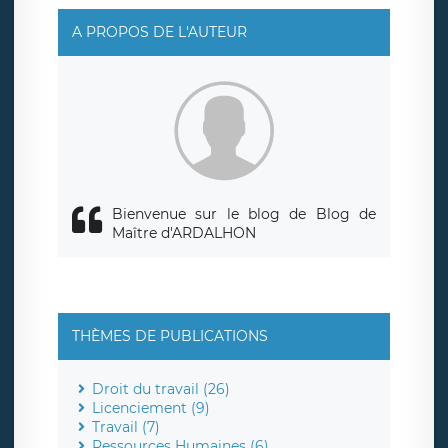
rue Léopold Sédar Senghor, joignable à l’adresse mail :
responsabledetraitement@legavox.fr. Vous avez
A PROPOS DE L'AUTEUR
également le droit d’introduire une réclamation auprès
d’une autorité de contrôle.
Bienvenue sur le blog de Blog de
Maître d'ARDALHON
THÈMES DE PUBLICATIONS
Droit du travail (26)
Licenciement (9)
Travail (7)
Ressources Humaines (6)