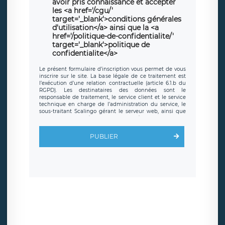
avoir pris connaissance et accepter
les <a href='/cgu/'
target='_blank'>conditions générales
d'utilisation</a> ainsi que la <a
href='/politique-de-confidentialite/'
target='_blank'>politique de
confidentialite</a>
Le présent formulaire d’inscription vous permet de vous
inscrire sur le site. La base légale de ce traitement est
l’exécution d’une relation contractuelle (article 6.1.b du
RGPD). Les destinataires des données sont le
responsable de traitement, le service client et le service
technique en charge de l’administration du service, le
sous-traitant Scalingo gérant le serveur web, ainsi que
toute personne légalement autorisée. Le formulaire
d’inscription est hébergé sur un serveur hébergé par
Scalingo, basé en France et offrant des
clauses de
PUBLIER
protection conformes au RGPD
. Les données collectées
sont conservées jusqu’à ce que l’Internaute en sollicite la
suppression, étant entendu que vous pouvez demander
la suppression de vos données et retirer votre
consentement à tout moment. Vous disposez également
d’un droit d’accès, de rectification ou de limitation du
traitement relatif à vos données à caractère personnel,
ainsi que d’un droit à la portabilité de vos données. Vous
pouvez exercer ces droits auprès du délégué à la
protection des données de LÉGAVOX qui exerce au siège
social de LÉGAVOX et est joignable à l’adresse mail
suivante : donneespersonnelles@legavox.fr. Le
responsable de traitement est la société LÉGAVOX, sis 9