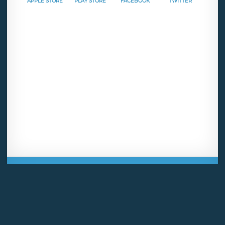
APPLE STORE
PLAY STORE
FACEBOOK
TWITTER
Mentions légales
CGU
Politique de confidentialité
Android
Iphone