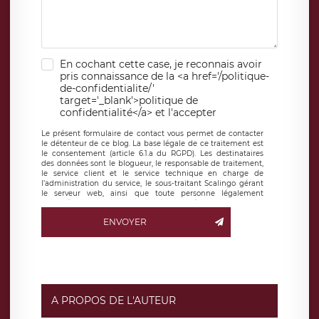
En cochant cette case, je reconnais avoir
pris connaissance de la <a href='/politique-
de-confidentialite/'
target='_blank'>politique de
confidentialité</a> et l'accepter
Le présent formulaire de contact vous permet de contacter
le détenteur de ce blog. La base légale de ce traitement est
le consentement (article 6.1.a du RGPD). Les destinataires
des données sont le blogueur, le responsable de traitement,
le service client et le service technique en charge de
l’administration du service, le sous-traitant Scalingo gérant
le serveur web, ainsi que toute personne légalement
autorisée. Le formulaire de contact à destination du
blogueur est hébergé sur un serveur hébergé par Scalingo,
ENVOYER
basé en France et offrant des
clauses de protection
conformes au RGPD
. Les données collectées sont conservées
jusqu’à ce que l’Internaute en sollicite la suppression, étant
entendu que vous pouvez demander la suppression de vos
données et retirer votre consentement à tout moment. Vous
disposez également d’un droit d’accès, de rectification ou de
limitation du traitement relatif à vos données à caractère
personnel, ainsi que d’un droit à la portabilité de vos
A PROPOS DE L'AUTEUR
données. Vous pouvez exercer ces droits auprès du délégué
à la protection des données de LÉGAVOX qui exerce au