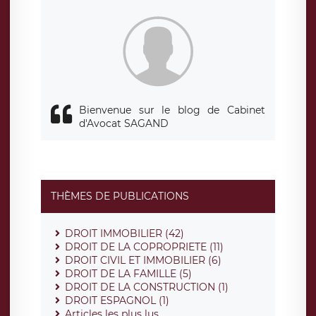
siège social de LÉGAVOX et est joignable à l’adresse mail
suivante : donneespersonnelles@legavox.fr. Le responsable
de traitement est la société LÉGAVOX, sis 9 rue Léopold
Sédar Senghor, joignable à l’adresse mail :
responsabledetraitement@legavox.fr. Vous avez également
le droit d’introduire une réclamation auprès d’une autorité
de contrôle.
Bienvenue sur le blog de Cabinet
d'Avocat SAGAND
THÈMES DE PUBLICATIONS
DROIT IMMOBILIER (42)
DROIT DE LA COPROPRIETE (11)
DROIT CIVIL ET IMMOBILIER (6)
DROIT DE LA FAMILLE (5)
DROIT DE LA CONSTRUCTION (1)
DROIT ESPAGNOL (1)
Articles les plus lus