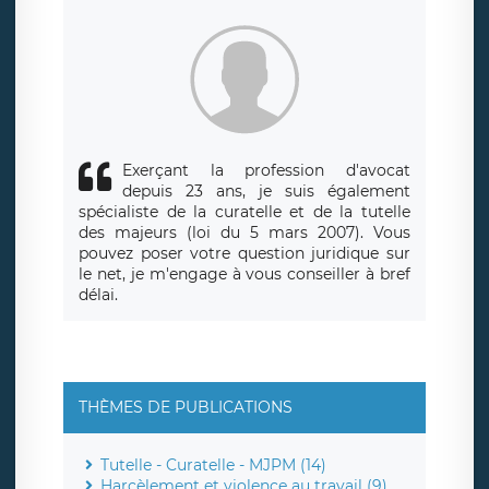
siège social de LÉGAVOX et est joignable à l’adresse mail
suivante : donneespersonnelles@legavox.fr. Le responsable
de traitement est la société LÉGAVOX, sis 9 rue Léopold
Sédar Senghor, joignable à l’adresse mail :
responsabledetraitement@legavox.fr. Vous avez également
le droit d’introduire une réclamation auprès d’une autorité
de contrôle.
Exerçant la profession d'avocat
depuis 23 ans, je suis également
spécialiste de la curatelle et de la tutelle
des majeurs (loi du 5 mars 2007). Vous
pouvez poser votre question juridique sur
le net, je m'engage à vous conseiller à bref
délai.
THÈMES DE PUBLICATIONS
Tutelle - Curatelle - MJPM (14)
Harcèlement et violence au travail (9)