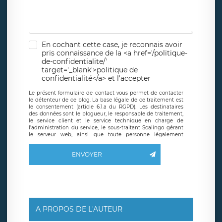
En cochant cette case, je reconnais avoir
pris connaissance de la <a href='/politique-
de-confidentialite/'
target='_blank'>politique de
confidentialité</a> et l'accepter
Le présent formulaire de contact vous permet de contacter
le détenteur de ce blog. La base légale de ce traitement est
le consentement (article 6.1.a du RGPD). Les destinataires
des données sont le blogueur, le responsable de traitement,
le service client et le service technique en charge de
l’administration du service, le sous-traitant Scalingo gérant
le serveur web, ainsi que toute personne légalement
autorisée. Le formulaire de contact à destination du
blogueur est hébergé sur un serveur hébergé par Scalingo,
ENVOYER
basé en France et offrant des
clauses de protection
conformes au RGPD
. Les données collectées sont conservées
jusqu’à ce que l’Internaute en sollicite la suppression, étant
entendu que vous pouvez demander la suppression de vos
données et retirer votre consentement à tout moment. Vous
disposez également d’un droit d’accès, de rectification ou de
limitation du traitement relatif à vos données à caractère
personnel, ainsi que d’un droit à la portabilité de vos
A PROPOS DE L'AUTEUR
données. Vous pouvez exercer ces droits auprès du délégué
à la protection des données de LÉGAVOX qui exerce au