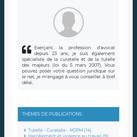
siège social de LÉGAVOX et est joignable à l’adresse mail
suivante : donneespersonnelles@legavox.fr. Le responsable
de traitement est la société LÉGAVOX, sis 9 rue Léopold
Sédar Senghor, joignable à l’adresse mail :
responsabledetraitement@legavox.fr. Vous avez également
le droit d’introduire une réclamation auprès d’une autorité
de contrôle.
Exerçant la profession d'avocat
depuis 23 ans, je suis également
spécialiste de la curatelle et de la tutelle
des majeurs (loi du 5 mars 2007). Vous
pouvez poser votre question juridique sur
le net, je m'engage à vous conseiller à bref
délai.
THÈMES DE PUBLICATIONS
Tutelle - Curatelle - MJPM (14)
Harcèlement et violence au travail (9)