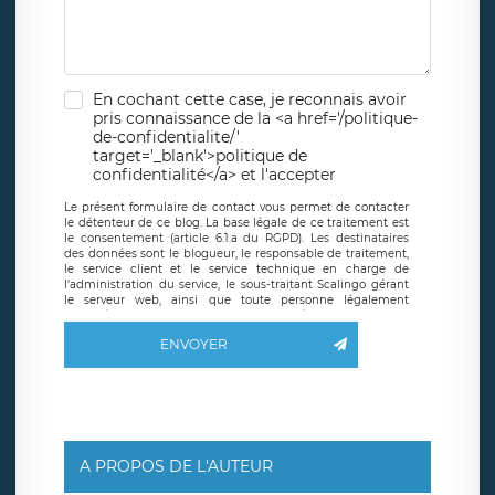
En cochant cette case, je reconnais avoir
pris connaissance de la <a href='/politique-
de-confidentialite/'
target='_blank'>politique de
confidentialité</a> et l'accepter
Le présent formulaire de contact vous permet de contacter
le détenteur de ce blog. La base légale de ce traitement est
le consentement (article 6.1.a du RGPD). Les destinataires
des données sont le blogueur, le responsable de traitement,
le service client et le service technique en charge de
l’administration du service, le sous-traitant Scalingo gérant
le serveur web, ainsi que toute personne légalement
autorisée. Le formulaire de contact à destination du
blogueur est hébergé sur un serveur hébergé par Scalingo,
ENVOYER
basé en France et offrant des
clauses de protection
conformes au RGPD
. Les données collectées sont conservées
jusqu’à ce que l’Internaute en sollicite la suppression, étant
entendu que vous pouvez demander la suppression de vos
données et retirer votre consentement à tout moment. Vous
disposez également d’un droit d’accès, de rectification ou de
limitation du traitement relatif à vos données à caractère
personnel, ainsi que d’un droit à la portabilité de vos
A PROPOS DE L'AUTEUR
données. Vous pouvez exercer ces droits auprès du délégué
à la protection des données de LÉGAVOX qui exerce au