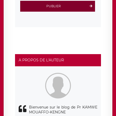
d’inscription est hébergé sur un serveur hébergé par
Scalingo, basé en France et offrant des
clauses de
PUBLIER
protection conformes au RGPD
. Les données collectées
sont conservées jusqu’à ce que l’Internaute en sollicite la
suppression, étant entendu que vous pouvez demander
la suppression de vos données et retirer votre
consentement à tout moment. Vous disposez également
d’un droit d’accès, de rectification ou de limitation du
traitement relatif à vos données à caractère personnel,
ainsi que d’un droit à la portabilité de vos données. Vous
pouvez exercer ces droits auprès du délégué à la
protection des données de LÉGAVOX qui exerce au siège
social de LÉGAVOX et est joignable à l’adresse mail
suivante : donneespersonnelles@legavox.fr. Le
responsable de traitement est la société LÉGAVOX, sis 9
rue Léopold Sédar Senghor, joignable à l’adresse mail :
responsabledetraitement@legavox.fr. Vous avez
A PROPOS DE L'AUTEUR
également le droit d’introduire une réclamation auprès
d’une autorité de contrôle.
Bienvenue sur le blog de Pr KAMWE
MOUAFFO-KENGNE