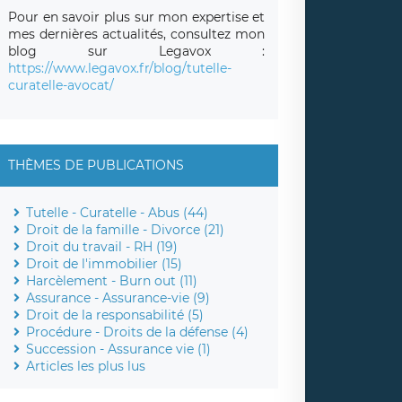
Pour en savoir plus sur mon expertise et
mes dernières actualités, consultez mon
blog sur Legavox :
https://www.legavox.fr/blog/tutelle-
curatelle-avocat/
THÈMES DE PUBLICATIONS
Tutelle - Curatelle - Abus (44)
Droit de la famille - Divorce (21)
Droit du travail - RH (19)
Droit de l'immobilier (15)
Harcèlement - Burn out (11)
Assurance - Assurance-vie (9)
Droit de la responsabilité (5)
Procédure - Droits de la défense (4)
Succession - Assurance vie (1)
Articles les plus lus