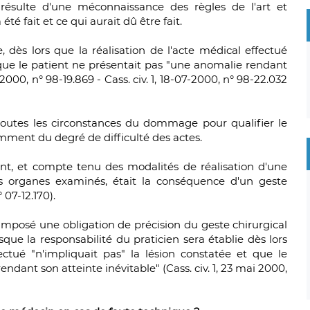
résulte d'une méconnaissance des règles de l'art et
té fait et ce qui aurait dû être fait.
e, dès lors que la réalisation de l'acte médical effectué
t que le patient ne présentait pas "une anomalie rendant
5-2000, n° 98-19.869 - Cass. civ. 1, 18-07-2000, n° 98-22.032
outes les circonstances du dommage pour qualifier le
mment du degré de difficulté des actes.
ent, et compte tenu des modalités de réalisation d'une
des organes examinés, était la conséquence d'un geste
 07-12.170).
 imposé une obligation de précision du geste chirurgical
isque la responsabilité du praticien sera établie dès lors
ectué "n'impliquait pas" la lésion constatée et que le
ndant son atteinte inévitable" (Cass. civ. 1, 23 mai 2000,