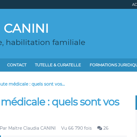
AD
a CANINI
e, habilitation familiale
CONTACT
TUTELLE & CURATELLE
FORMATIONS JURIDIQ
ute médicale : quels sont vos...
 médicale : quels sont vos
Par
Maître Claudia CANINI
Vu 66 790 fois
26