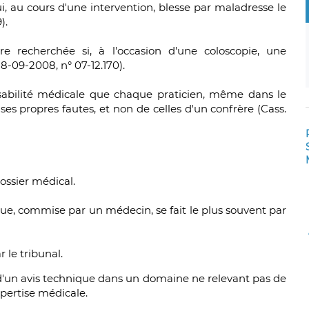
i, au cours d'une intervention, blesse par maladresse le
).
e recherchée si, à l'occasion d'une coloscopie, une
, 18-09-2008, n° 07-12.170).
nsabilité médicale que chaque praticien, même dans le
es propres fautes, et non de celles d'un confrère (Cass.
ossier médical.
ique, commise par un médecin, se fait le plus souvent par
le tribunal.
n d'un avis technique dans un domaine ne relevant pas de
pertise médicale.