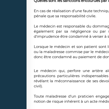
Quelles sont les sanctions encourues par
En cas de réalisation d'une faute techniq
pénale que sa responsabilité civile.
Le médecin est responsable du dommage 
également par sa négligence ou par 
d'imprudence être condamné à verser à son
Lorsque le médecin et son patient sont l
ou la maladresse commise par le médecin, 
donc être condamné au paiement de do
Le médecin qui, perfore une artère alor
précautions particulières indispensabl
révélant la méconnaissance de ses devoirs 
civil).
Toute maladresse d'un praticien engage
notion de risque inhérent à un acte médical 