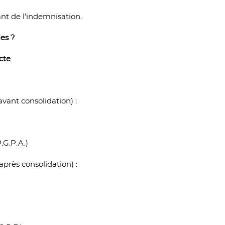
ant de l’indemnisation.
les ?
cte
vant consolidation) :
.G.P.A.)
près consolidation) :