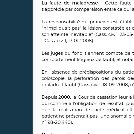
La faute de maladresse
- Cette faute 
s'apprécie par comparaison entre ce qui a é
La responsabilité du praticien est établi
"n'impliquait pas" la lésion constatée e
son atteinte inévitable" (Cass. civ. 1, 23-0
- Cass. civ. 1, 17-01-2008).
Les juges du fond tiennent compte de t
comportement litigieux de fautif, et nota
En l'absence de prédispositions du pati
coloscopie, la perforation des parois 
maladroit fautif (Cass. civ. 1, 18-09-2008, n°
Depuis 2000, la Cour de cassation leur a
qui confine à l'obligation de résultat, pu
que la réalisation de l'acte médical eff
patient ne présentait pas "une anomalie re
n° 98-20.440).