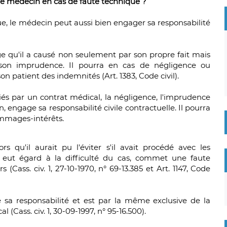
 le médecin en cas de faute technique ?
ue, le médecin peut aussi bien engager sa responsabilité
qu'il a causé non seulement par son propre fait mais
son imprudence. Il pourra en cas de négligence ou
 patient des indemnités (Art. 1383, Code civil).
iés par un contrat médical, la négligence, l'imprudence
engage sa responsabilité civile contractuelle. Il pourra
mmages-intérêts.
s qu'il aurait pu l'éviter s'il avait procédé avec les
es eut égard à la difficulté du cas, commet une faute
(Cass. civ. 1, 27-10-1970, n° 69-13.385 et Art. 1147, Code
 sa responsabilité et est par la même exclusive de la
(Cass. civ. 1, 30-09-1997, n° 95-16.500).