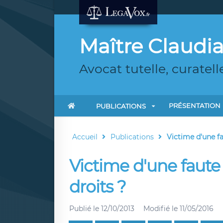
Maître Claudi
Avocat tutelle, curatell
PRÉSENTATION
PUBLICATIONS
Accueil
Publications
Victime d'une fa
Victime d'une faute
droits ?
Publié le
12/10/2013
Modifié le
11/05/2016