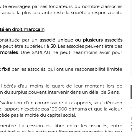
ivité envisagée par ses fondateurs, du nombre d’associés
ociale la plus courante reste la société à responsabilité
ité en droit marocain
constituée par un
associé unique ou plusieurs associés
e peut être supérieur à
50
. Les associés peuvent être des
 morales
. Une SARLAU ne peut néanmoins avoir pour
 fixé
par les associés, qui ont une responsabilité limitée
 libérés d’au moins le quart de leur montant lors de
ion du surplus pouvant intervenir dans un délai de 5 ans.
 évaluation d’un commissaire aux apports, sauf décision
e l’apport n’excède pas 100.000 dirhams et que la valeur
de pas la moitié du capital social.
entée. La cession est libre entre les associés, entre
ré inclus et les parts sont librement transmissibles par