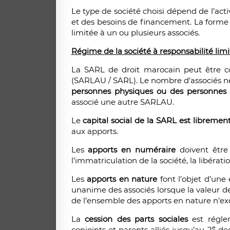
Le type de société choisi dépend de l’act
et des besoins de financement. La forme s
limitée à un ou plusieurs associés.
Régime de la société à responsabilité lim
La SARL de droit marocain peut être 
(SARLAU / SARL). Le nombre d’associés n
personnes physiques ou des personnes
associé une autre SARLAU.
Le
capital social de la SARL est librement
aux apports.
Les
apports en numéraire
doivent être
l’immatriculation de la société, la libérat
Les
apports en nature
font l’objet d’une
unanime des associés lorsque la valeur d
de l’ensemble des apports en nature n’excè
La
cession des parts sociales
est réglem
e
conjoints et parents alliés jusqu’au 2
deg