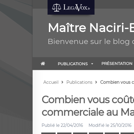
Maître Naciri
Bienvenue sur le blog 
PRÉSENTATION
PUBLICATIONS
Accueil
Publications
Combien vous coû
Combien vous coûte 
commerciale au Ma
Publié le
22/04/2016
Modifié le
25/10/2016