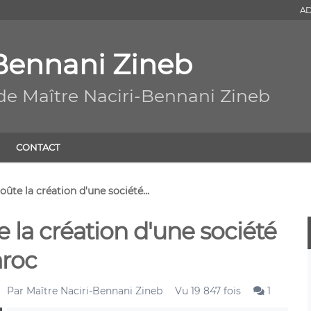
AD
-Bennani Zineb
de Maître Naciri-Bennani Zineb
CONTACT
te la création d'une société...
la création d'une société
roc
Par
Maître Naciri-Bennani Zineb
Vu 19 847 fois
1