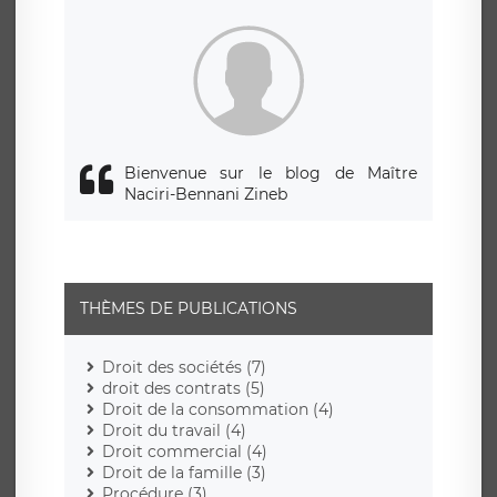
siège social de LÉGAVOX et est joignable à l’adresse mail
suivante : donneespersonnelles@legavox.fr. Le responsable
de traitement est la société LÉGAVOX, sis 9 rue Léopold
Sédar Senghor, joignable à l’adresse mail :
responsabledetraitement@legavox.fr. Vous avez également
le droit d’introduire une réclamation auprès d’une autorité
de contrôle.
Bienvenue sur le blog de Maître
Naciri-Bennani Zineb
THÈMES DE PUBLICATIONS
Droit des sociétés (7)
droit des contrats (5)
Droit de la consommation (4)
Droit du travail (4)
Droit commercial (4)
Droit de la famille (3)
Procédure (3)