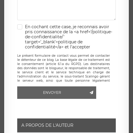
En cochant cette case, je reconnais avoir
pris connaissance de la <a href='/politique-
de-confidentialite/'
target='_blank'>politique de
confidentialité</a> et l'accepter
Le présent formulaire de contact vous permet de contacter
le détenteur de ce blog. La base légale de ce traitement est
le consentement (article 6.1.a du RGPD). Les destinataires
des données sont le blogueur, le responsable de traitement,
le service client et le service technique en charge de
l’administration du service, le sous-traitant Scalingo gérant
le serveur web, ainsi que toute personne légalement
autorisée. Le formulaire de contact à destination du
blogueur est hébergé sur un serveur hébergé par Scalingo,
ENVOYER
basé en France et offrant des
clauses de protection
conformes au RGPD
. Les données collectées sont conservées
jusqu’à ce que l’Internaute en sollicite la suppression, étant
entendu que vous pouvez demander la suppression de vos
données et retirer votre consentement à tout moment. Vous
disposez également d’un droit d’accès, de rectification ou de
limitation du traitement relatif à vos données à caractère
personnel, ainsi que d’un droit à la portabilité de vos
A PROPOS DE L'AUTEUR
données. Vous pouvez exercer ces droits auprès du délégué
à la protection des données de LÉGAVOX qui exerce au