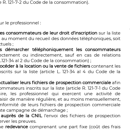
le R. 121-7-2 du Code de la consommation).
r le professionnel :
les consommateurs de leur droit d’inscription
sur la liste
oit au moment du recueil des données téléphoniques, soit
uels ;
s démarcher téléphoniquement les consommateurs
irectement ou indirectement, sauf en cas de relations
 L.121-34 al 2 du Code de la consommation) ;
céder à la location ou la vente de fichiers
contenant les
its sur la liste (article L. 121-34 al 4 du Code de la
actualiser leurs fichiers de prospection commerciale
afin
mateurs inscrits sur la liste (article R. 121-7-1 du Code
re, les professionnel qui exercent une activité de
isir de manière régulière, et au moins mensuellement,
onformité de leurs fichiers de prospection commerciale
 toute campagne de démarchage ;
 auprès de la CNIL
l’envoi des fichiers de prospection
rver les preuves.
une
redevance
comprenant une part fixe (coût des frais