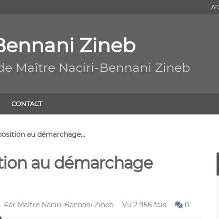
AD
-Bennani Zineb
de Maître Naciri-Bennani Zineb
CONTACT
osition au démarchage...
ition au démarchage
Par
Maître Naciri-Bennani Zineb
Vu 2 956 fois
0