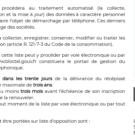
procédera au traitement automatisé (la collecte,
tion et la mise à jour) des données à caractère personnel
ire l’objet de démarchage par téléphone. Ces derniers
ge des sociétés.
collecter, enregistrer, conserver, modifier ou traiter les
tion (article R. 121-7-3 du Code de la consommation).
 cette liste peut y procéder par voie électronique ou par
.bloctel.gouv.fr
constituera le portail de gestion du
éphonique.
rd
dans les trente jours
de la délivrance du récépissé
rée maximale de
trois ans
.
au moins
trois mois
avant l’échéance de son inscription
e la renouveler.
out moment de la liste par voie électronique ou par tout
tre portées sur liste d’opposition sont :