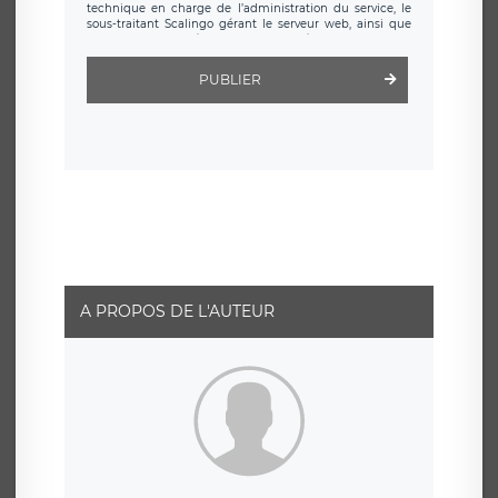
technique en charge de l’administration du service, le
sous-traitant Scalingo gérant le serveur web, ainsi que
toute personne légalement autorisée. Le formulaire
d’inscription est hébergé sur un serveur hébergé par
Scalingo, basé en France et offrant des
clauses de
PUBLIER
protection conformes au RGPD
. Les données collectées
sont conservées jusqu’à ce que l’Internaute en sollicite la
suppression, étant entendu que vous pouvez demander
la suppression de vos données et retirer votre
consentement à tout moment. Vous disposez également
d’un droit d’accès, de rectification ou de limitation du
traitement relatif à vos données à caractère personnel,
ainsi que d’un droit à la portabilité de vos données. Vous
pouvez exercer ces droits auprès du délégué à la
protection des données de LÉGAVOX qui exerce au siège
social de LÉGAVOX et est joignable à l’adresse mail
suivante : donneespersonnelles@legavox.fr. Le
responsable de traitement est la société LÉGAVOX, sis 9
rue Léopold Sédar Senghor, joignable à l’adresse mail :
responsabledetraitement@legavox.fr. Vous avez
A PROPOS DE L'AUTEUR
également le droit d’introduire une réclamation auprès
d’une autorité de contrôle.