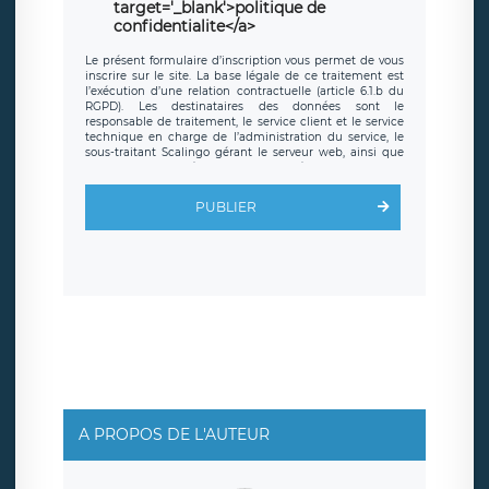
target='_blank'>politique de
confidentialite</a>
Le présent formulaire d’inscription vous permet de vous
inscrire sur le site. La base légale de ce traitement est
l’exécution d’une relation contractuelle (article 6.1.b du
RGPD). Les destinataires des données sont le
responsable de traitement, le service client et le service
technique en charge de l’administration du service, le
sous-traitant Scalingo gérant le serveur web, ainsi que
toute personne légalement autorisée. Le formulaire
d’inscription est hébergé sur un serveur hébergé par
Scalingo, basé en France et offrant des
clauses de
PUBLIER
protection conformes au RGPD
. Les données collectées
sont conservées jusqu’à ce que l’Internaute en sollicite la
suppression, étant entendu que vous pouvez demander
la suppression de vos données et retirer votre
consentement à tout moment. Vous disposez également
d’un droit d’accès, de rectification ou de limitation du
traitement relatif à vos données à caractère personnel,
ainsi que d’un droit à la portabilité de vos données. Vous
pouvez exercer ces droits auprès du délégué à la
protection des données de LÉGAVOX qui exerce au siège
social de LÉGAVOX et est joignable à l’adresse mail
suivante : donneespersonnelles@legavox.fr. Le
responsable de traitement est la société LÉGAVOX, sis 9
rue Léopold Sédar Senghor, joignable à l’adresse mail :
responsabledetraitement@legavox.fr. Vous avez
A PROPOS DE L'AUTEUR
également le droit d’introduire une réclamation auprès
d’une autorité de contrôle.