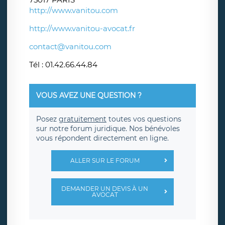
http://www.vanitou.com
http://www.vanitou-avocat.fr
contact@vanitou.com
Tél : 01.42.66.44.84
VOUS AVEZ UNE QUESTION ?
Posez
gratuitement
toutes vos questions
sur notre forum juridique. Nos bénévoles
vous répondent directement en ligne.
ALLER SUR LE FORUM
DEMANDER UN DEVIS À UN
AVOCAT