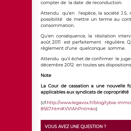
compter de la date de reconduction.
Attendu qu'en l'espèce, la société J.S.
possibilité de mettre un terme au cont
consommation.
Qu'en conséquence, la résiliation interv
août 2011 est parfaitement régulière. Qu
règlement d'une quelconque somme.
Attendu qu'il échet de confirmer le juge
décembre 2012 en toutes ses dispositions. 
Note
La Cour de cassation a une nouvelle foi
applicables aux syndicats de copropriété
(cf.
http://www.legavox.fr/blog/rybia-immob
8567.htm#.VVIAhPntmko
)
VOUS AVEZ UNE QUESTION ?