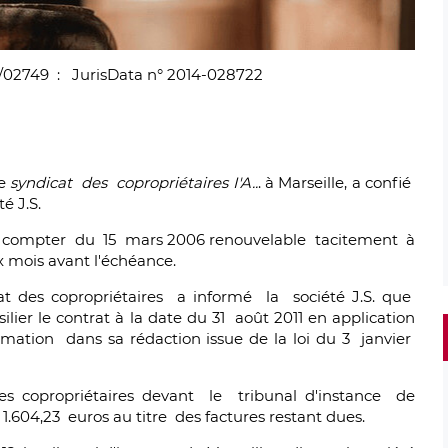
3/02749 : JurisData n° 2014-028722
le
syndicat des copropriétaires I'A..
. à Marseille, a confié
é J.S.
 compter du 15 mars 2006 renouvelable tacitement à
 mois avant l'échéance.
cat des copropriétaires a informé la société J.S. que
lier le contrat à la date du 31 août 2011 en application
mmation dans sa rédaction issue de la loi du 3 janvier
des copropriétaires devant le tribunal d'instance de
1.604,23 euros au titre des factures restant dues.