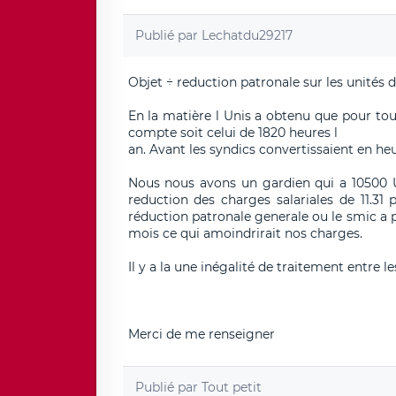
Publié par
Lechatdu29217
Objet ÷ reduction patronale sur les unités 
En la matière l Unis a obtenu que pour to
compte soit celui de 1820 heures l
an. Avant les syndics convertissaient en he
Nous nous avons un gardien qui a 10500 UV
reduction des charges salariales de 11.3
réduction patronale generale ou le smic a p
mois ce qui amoindrirait nos charges.
Il y a la une inégalité de traitement entre l
Merci de me renseigner
Publié par
Tout petit