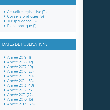
Actualité législative (11)
Conseils pratiques (6)
Jurisprudence (5)
Fiche pratique (1)
DATES DE PUBLICATIONS
Année 2019 (1)
Année 2018 (12)
Année 2017 (19)
Année 2016 (27)
Année 2015 (30)
Année 2014 (35)
Année 2013 (40)
Année 2012 (37)
Année 2011 (22)
Année 2010 (15)
Année 2009 (23)