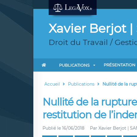
Xavier Berjot 
Droit du Travail / Ges
PRÉSENTATION
PUBLICATIONS
Accueil
Publications
Nullité de la rup
Nullité de la ruptur
restitution de l’ind
Publié le
16/06/2018
Par
Xavier Berjot | S