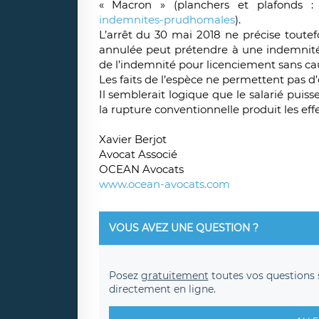
« Macron » (planchers et plafonds 
indemnites-prudhomales
).
L’arrêt du 30 mai 2018 ne précise toutefo
annulée peut prétendre à une indemnité
de l’indemnité pour licenciement sans caus
Les faits de l’espèce ne permettent pas d’
Il semblerait logique que le salarié puiss
la rupture conventionnelle produit les eff
Xavier Berjot
Avocat Associé
OCEAN Avocats
www.ocean-avocats.com
VOUS AVEZ UNE QUESTION ?
Posez
gratuitement
toutes vos questions 
directement en ligne.