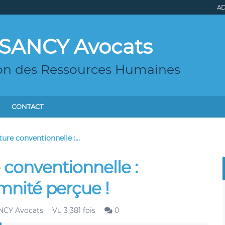
AD
| SANCY Avocats
tion des Ressources Humaines
CONTACT
ture conventionnelle :...
e conventionnelle :
emnité perçue !
ANCY Avocats
Vu 3 381 fois
0