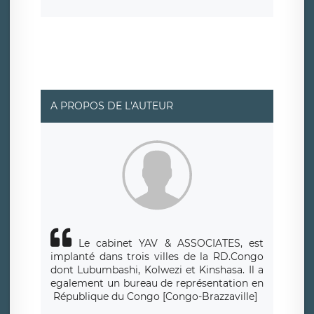
consentement à tout moment. Vous disposez également
d’un droit d’accès, de rectification ou de limitation du
traitement relatif à vos données à caractère personnel,
ainsi que d’un droit à la portabilité de vos données. Vous
pouvez exercer ces droits auprès du délégué à la
protection des données de LÉGAVOX qui exerce au siège
social de LÉGAVOX et est joignable à l’adresse mail
suivante : donneespersonnelles@legavox.fr. Le
responsable de traitement est la société LÉGAVOX, sis 9
rue Léopold Sédar Senghor, joignable à l’adresse mail :
responsabledetraitement@legavox.fr. Vous avez
A PROPOS DE L'AUTEUR
également le droit d’introduire une réclamation auprès
d’une autorité de contrôle.
Le cabinet YAV & ASSOCIATES, est
implanté dans trois villes de la RD.Congo
dont Lubumbashi, Kolwezi et Kinshasa.
Il a
egalement un bureau de repr
é
sentation en
R
é
publique du Congo [Congo-Brazzaville]