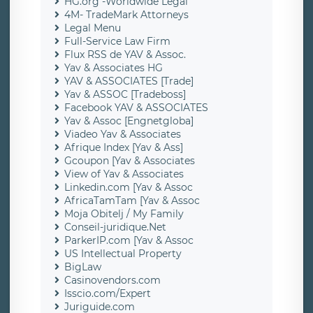
HG.org -Worldwide Legal
4M- TradeMark Attorneys
Legal Menu
Full-Service Law Firm
Flux RSS de YAV & Assoc.
Yav & Associates HG
YAV & ASSOCIATES [Trade]
Yav & ASSOC [Tradeboss]
Facebook YAV & ASSOCIATES
Yav & Assoc [Engnetgloba]
Viadeo Yav & Associates
Afrique Index [Yav & Ass]
Gcoupon [Yav & Associates
View of Yav & Associates
Linkedin.com [Yav & Assoc
AfricaTamTam [Yav & Assoc
Moja Obitelj / My Family
Conseil-juridique.Net
ParkerIP.com [Yav & Assoc
US Intellectual Property
BigLaw
Casinovendors.com
Isscio.com/Expert
Juriguide.com