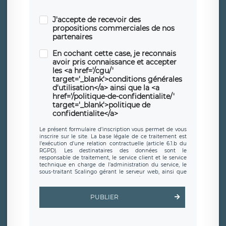
J'accepte de recevoir des
propositions commerciales de nos
partenaires
En cochant cette case, je reconnais
avoir pris connaissance et accepter
les <a href='/cgu/'
target='_blank'>conditions générales
d'utilisation</a> ainsi que la <a
href='/politique-de-confidentialite/'
target='_blank'>politique de
confidentialite</a>
Le présent formulaire d’inscription vous permet de vous
inscrire sur le site. La base légale de ce traitement est
l’exécution d’une relation contractuelle (article 6.1.b du
RGPD). Les destinataires des données sont le
responsable de traitement, le service client et le service
technique en charge de l’administration du service, le
sous-traitant Scalingo gérant le serveur web, ainsi que
toute personne légalement autorisée. Le formulaire
d’inscription est hébergé sur un serveur hébergé par
Scalingo, basé en France et offrant des
clauses de
PUBLIER
protection conformes au RGPD
. Les données collectées
sont conservées jusqu’à ce que l’Internaute en sollicite la
suppression, étant entendu que vous pouvez demander
la suppression de vos données et retirer votre