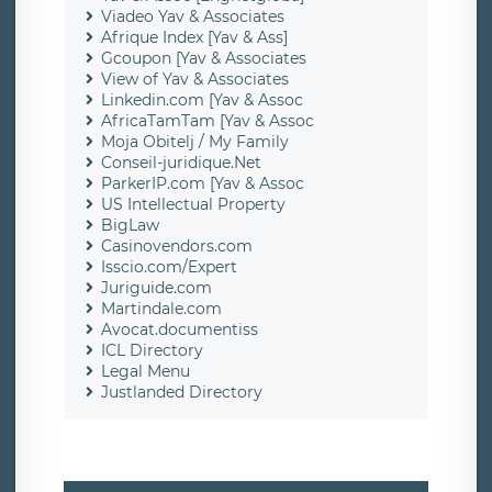
Viadeo Yav & Associates
Afrique Index [Yav & Ass]
Gcoupon [Yav & Associates
View of Yav & Associates
Linkedin.com [Yav & Assoc
AfricaTamTam [Yav & Assoc
Moja Obitelj / My Family
Conseil-juridique.Net
ParkerIP.com [Yav & Assoc
US Intellectual Property
BigLaw
Casinovendors.com
Isscio.com/Expert
Juriguide.com
Martindale.com
Avocat.documentiss
ICL Directory
Legal Menu
Justlanded Directory