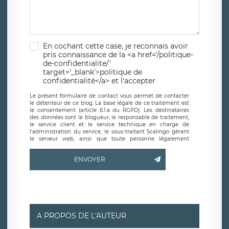
En cochant cette case, je reconnais avoir
pris connaissance de la <a href='/politique-
de-confidentialite/'
target='_blank'>politique de
confidentialité</a> et l'accepter
Le présent formulaire de contact vous permet de contacter
le détenteur de ce blog. La base légale de ce traitement est
le consentement (article 6.1.a du RGPD). Les destinataires
des données sont le blogueur, le responsable de traitement,
le service client et le service technique en charge de
l’administration du service, le sous-traitant Scalingo gérant
le serveur web, ainsi que toute personne légalement
autorisée. Le formulaire de contact à destination du
blogueur est hébergé sur un serveur hébergé par Scalingo,
ENVOYER
basé en France et offrant des
clauses de protection
conformes au RGPD
. Les données collectées sont conservées
jusqu’à ce que l’Internaute en sollicite la suppression, étant
entendu que vous pouvez demander la suppression de vos
données et retirer votre consentement à tout moment. Vous
disposez également d’un droit d’accès, de rectification ou de
limitation du traitement relatif à vos données à caractère
personnel, ainsi que d’un droit à la portabilité de vos
A PROPOS DE L'AUTEUR
données. Vous pouvez exercer ces droits auprès du délégué
à la protection des données de LÉGAVOX qui exerce au