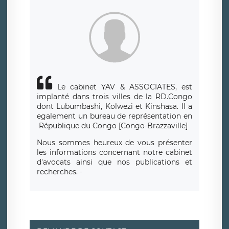
siège social de LÉGAVOX et est joignable à l’adresse mail
suivante : donneespersonnelles@legavox.fr. Le responsable
de traitement est la société LÉGAVOX, sis 9 rue Léopold
Sédar Senghor, joignable à l’adresse mail :
responsabledetraitement@legavox.fr. Vous avez également
le droit d’introduire une réclamation auprès d’une autorité
de contrôle.
Le cabinet YAV & ASSOCIATES, est
implanté dans trois villes de la RD.Congo
dont Lubumbashi, Kolwezi et Kinshasa.
Il a
egalement un bureau de repr
é
sentation en
R
é
publique du Congo [Congo-Brazzaville]
Nous sommes heureux de vous présenter
les informations concernant notre cabinet
d'avocats ainsi que nos publications et
recherches. -