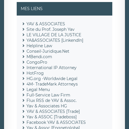
MES LIENS
YAV & ASSOCIATES
Site du Prof. Joseph Yav
LE VILLAGE DE LA JUSTICE
YA&ASSOCIATES [LinkendIn]
Helpline Law
Conseil-Juridique.Net
MBendi.com
CongoPro
International IP Attorney
HotFrog
HG.org -Worldwide Legal
4M- TradeMark Attorneys
Legal Menu
Full-Service Law Firm
Flux RSS de YAV & Assoc.
Yav & Associates HG
YAV & ASSOCIATES [Trade]
Yav & ASSOC [Tradeboss]
Facebook YAV & ASSOCIATES
Yav & Assoc [Engnetgloba]