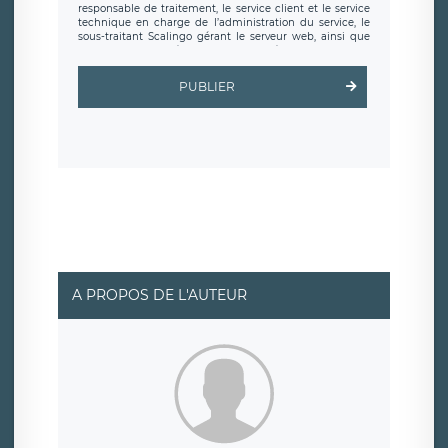
responsable de traitement, le service client et le service
technique en charge de l’administration du service, le
sous-traitant Scalingo gérant le serveur web, ainsi que
toute personne légalement autorisée. Le formulaire
d’inscription est hébergé sur un serveur hébergé par
Scalingo, basé en France et offrant des
clauses de
PUBLIER
protection conformes au RGPD
. Les données collectées
sont conservées jusqu’à ce que l’Internaute en sollicite la
suppression, étant entendu que vous pouvez demander
la suppression de vos données et retirer votre
consentement à tout moment. Vous disposez également
d’un droit d’accès, de rectification ou de limitation du
traitement relatif à vos données à caractère personnel,
ainsi que d’un droit à la portabilité de vos données. Vous
pouvez exercer ces droits auprès du délégué à la
protection des données de LÉGAVOX qui exerce au siège
social de LÉGAVOX et est joignable à l’adresse mail
suivante : donneespersonnelles@legavox.fr. Le
responsable de traitement est la société LÉGAVOX, sis 9
rue Léopold Sédar Senghor, joignable à l’adresse mail :
responsabledetraitement@legavox.fr. Vous avez
A PROPOS DE L'AUTEUR
également le droit d’introduire une réclamation auprès
d’une autorité de contrôle.