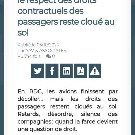
le respect des droits
contractuels des
passagers reste cloué au
sol
Publié le
03/10/2025
Par
YAV & ASSOCIATES
Vu 744 fois
0
En RDC, les avions finissent par
décoller… mais les droits des
passagers restent cloués au sol.
Retards, désordre, silence des
compagnies : quand la farce devient
une question de droit.