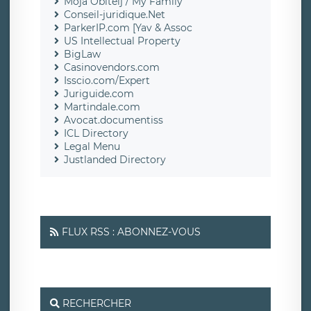
Moja Obitelj / My Family
Conseil-juridique.Net
ParkerIP.com [Yav & Assoc
US Intellectual Property
BigLaw
Casinovendors.com
Isscio.com/Expert
Juriguide.com
Martindale.com
Avocat.documentiss
ICL Directory
Legal Menu
Justlanded Directory
FLUX RSS : ABONNEZ-VOUS
RECHERCHER