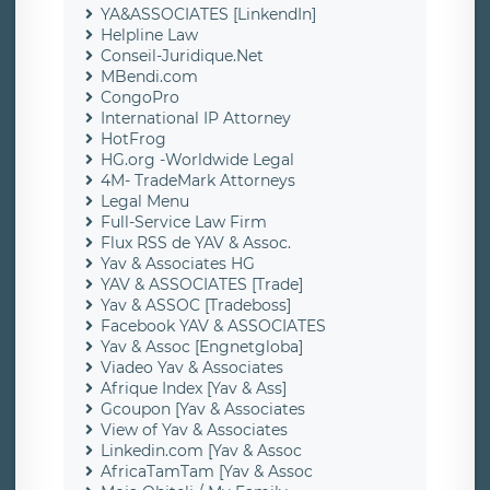
YA&ASSOCIATES [LinkendIn]
Helpline Law
Conseil-Juridique.Net
MBendi.com
CongoPro
International IP Attorney
HotFrog
HG.org -Worldwide Legal
4M- TradeMark Attorneys
Legal Menu
Full-Service Law Firm
Flux RSS de YAV & Assoc.
Yav & Associates HG
YAV & ASSOCIATES [Trade]
Yav & ASSOC [Tradeboss]
Facebook YAV & ASSOCIATES
Yav & Assoc [Engnetgloba]
Viadeo Yav & Associates
Afrique Index [Yav & Ass]
Gcoupon [Yav & Associates
View of Yav & Associates
Linkedin.com [Yav & Assoc
AfricaTamTam [Yav & Assoc