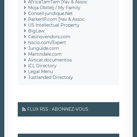
AfricaTamTam [Yav & Assoc
Moja Obitelj / My Family
Conseil-juridique.Net
ParkerIP.com [Yav & Assoc
US Intellectual Property
BigLaw
Casinovendors.com
Isscio.com/Expert
Juriguide.com
Martindale.com
Avocat.documentiss
ICL Directory
Legal Menu
Justlanded Directory
FLUX RSS : ABONNEZ-VOUS