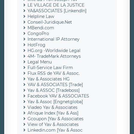
LE VILLAGE DE LA JUSTICE
YA&ASSOCIATES [LinkendIn]
Helpline Law
Conseil-Juridique.Net
MBendi.com
CongoPro
International IP Attorney
HotFrog
HG.org -Worldwide Legal
4M- TradeMark Attorneys
Legal Menu
Full-Service Law Firm
Flux RSS de YAV & Assoc.
Yav & Associates HG
YAV & ASSOCIATES [Trade]
Yav & ASSOC [Tradeboss]
Facebook YAV & ASSOCIATES
Yav & Assoc [Engnetgloba]
Viadeo Yav & Associates
Afrique Index [Yav & Ass]
Gcoupon [Yav & Associates
View of Yav & Associates
Linkedin.com [Yav & Assoc