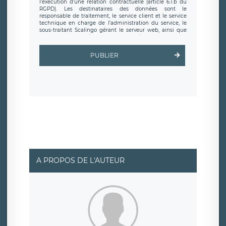
l’exécution d’une relation contractuelle (article 6.1.b du
RGPD). Les destinataires des données sont le
responsable de traitement, le service client et le service
technique en charge de l’administration du service, le
sous-traitant Scalingo gérant le serveur web, ainsi que
toute personne légalement autorisée. Le formulaire
d’inscription est hébergé sur un serveur hébergé par
Scalingo, basé en France et offrant des
clauses de
PUBLIER
protection conformes au RGPD
. Les données collectées
sont conservées jusqu’à ce que l’Internaute en sollicite la
suppression, étant entendu que vous pouvez demander
la suppression de vos données et retirer votre
consentement à tout moment. Vous disposez également
d’un droit d’accès, de rectification ou de limitation du
traitement relatif à vos données à caractère personnel,
ainsi que d’un droit à la portabilité de vos données. Vous
pouvez exercer ces droits auprès du délégué à la
protection des données de LÉGAVOX qui exerce au siège
social de LÉGAVOX et est joignable à l’adresse mail
suivante : donneespersonnelles@legavox.fr. Le
responsable de traitement est la société LÉGAVOX, sis 9
rue Léopold Sédar Senghor, joignable à l’adresse mail :
responsabledetraitement@legavox.fr. Vous avez
A PROPOS DE L'AUTEUR
également le droit d’introduire une réclamation auprès
d’une autorité de contrôle.