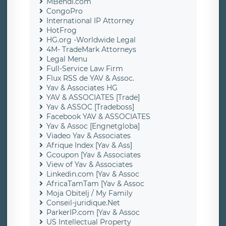
MBendi.com
CongoPro
International IP Attorney
HotFrog
HG.org -Worldwide Legal
4M- TradeMark Attorneys
Legal Menu
Full-Service Law Firm
Flux RSS de YAV & Assoc.
Yav & Associates HG
YAV & ASSOCIATES [Trade]
Yav & ASSOC [Tradeboss]
Facebook YAV & ASSOCIATES
Yav & Assoc [Engnetgloba]
Viadeo Yav & Associates
Afrique Index [Yav & Ass]
Gcoupon [Yav & Associates
View of Yav & Associates
Linkedin.com [Yav & Assoc
AfricaTamTam [Yav & Assoc
Moja Obitelj / My Family
Conseil-juridique.Net
ParkerIP.com [Yav & Assoc
US Intellectual Property