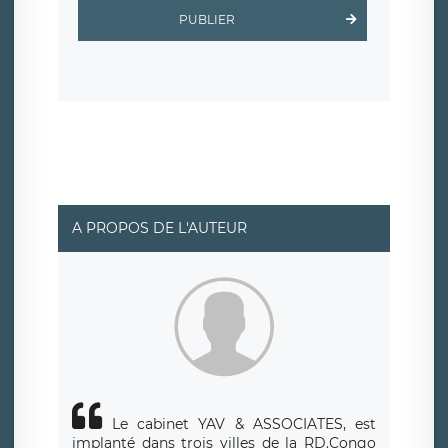
Scalingo, basé en France et offrant des
clauses de
PUBLIER
protection conformes au RGPD
. Les données collectées
sont conservées jusqu’à ce que l’Internaute en sollicite la
suppression, étant entendu que vous pouvez demander
la suppression de vos données et retirer votre
consentement à tout moment. Vous disposez également
d’un droit d’accès, de rectification ou de limitation du
traitement relatif à vos données à caractère personnel,
ainsi que d’un droit à la portabilité de vos données. Vous
pouvez exercer ces droits auprès du délégué à la
protection des données de LÉGAVOX qui exerce au siège
social de LÉGAVOX et est joignable à l’adresse mail
suivante : donneespersonnelles@legavox.fr. Le
responsable de traitement est la société LÉGAVOX, sis 9
rue Léopold Sédar Senghor, joignable à l’adresse mail :
responsabledetraitement@legavox.fr. Vous avez
A PROPOS DE L'AUTEUR
également le droit d’introduire une réclamation auprès
d’une autorité de contrôle.
Le cabinet YAV & ASSOCIATES, est
implanté dans trois villes de la RD.Congo