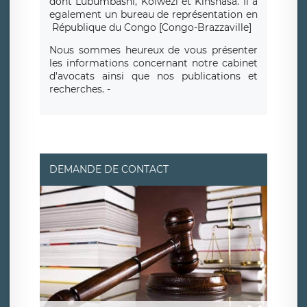
dont Lubumbashi, Kolwezi et Kinshasa.
Il a
egalement un bureau de repr
é
sentation en
R
é
publique du Congo [Congo-Brazzaville]
Nous sommes heureux de vous présenter
les informations concernant notre cabinet
d'avocats ainsi que nos publications et
recherches. -
DEMANDE DE CONTACT