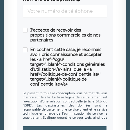
J'accepte de recevoir des
propositions commerciales de nos
partenaires
En cochant cette case, je reconnais
avoir pris connaissance et accepter
les <a href='/cgu/'
target='_blank'>conditions générales
d'utilisation</a> ainsi que la <a
href='/politique-de-confidentialite/'
target='_blank'>politique de
confidentialite</a>
Le présent formulaire d’inscription vous permet de vous
inscrire sur le site. La base légale de ce traitement est
l’exécution d’une relation contractuelle (article 6.1.b du
RGPD). Les destinataires des données sont le
responsable de traitement, le service client et le service
technique en charge de l’administration du service, le
sous-traitant Scalingo gérant le serveur web, ainsi que
toute personne légalement autorisée. Le formulaire
d’inscription est hébergé sur un serveur hébergé par
Scalingo, basé en France et offrant des
clauses de