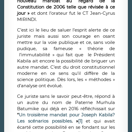
nouveau mandat au regard de la
Constitution de 2006 telle que révisée à ce
jour »
et dont l’orateur fut le CT Jean-Cyrus
MIRINDI.
C’est ici le lieu de saluer l’esprit alerte de ce
juriste mais aussi son courage en osant
mettre sur la voie publique et ce, sans voile
pudique, sa fameuse « théorie de
l’immutabilité » qui fait que
le Président
Kabila ait encore la possibilité de briguer un
autre mandat. C’est du droit constitutionnel
moderne en ce sens qu’il diffère
de la
science politique.
Dès lors, les « méthodes »
d’analyse ont évolué.
Ce juriste sans le savoir peut-être, répond à
un autre du nom de Paterne Murhula
Batumike qui déjà en 2016 réfléchissait sur
“
Un troisième mandat pour Joseph Kabila?
Les scénarios possibles
. »
[1]
et qui avait
écarté cette possibilité en se fondant sur les