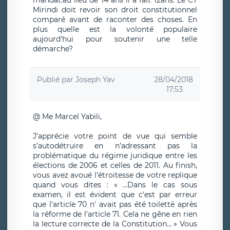
mandat.au lieu de 14 ans il a fait 12ans. Le CT
Mirindi doit revoir son droit constitutionnel
comparé avant de raconter des choses. En
plus quelle est la volonté populaire
aujourd'hui pour soutenir une telle
démarche?
Publié par
Joseph Yav
28/04/2018
17:53
@ Me Marcel Yabili,
J’apprécie votre point de vue qui semble
s’autodétruire en n’adressant pas la
problématique du régime juridique entre les
élections de 2006 et celles de 2011. Au finish,
vous avez avoué l’étroitesse de votre replique
quand vous dites : « …Dans le cas sous
examen, il est évident que c'est par erreur
que l'article 70 n' avait pas été toiletté après
la réforme de l'article 71. Cela ne gêne en rien
la lecture correcte de la Constitution… » Vous