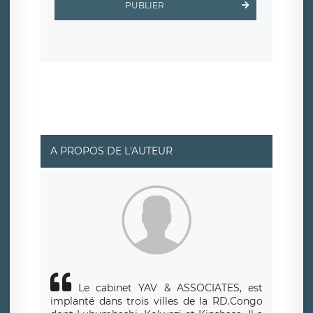
PUBLIER
protection conformes au RGPD
. Les données collectées
sont conservées jusqu’à ce que l’Internaute en sollicite la
suppression, étant entendu que vous pouvez demander
la suppression de vos données et retirer votre
consentement à tout moment. Vous disposez également
d’un droit d’accès, de rectification ou de limitation du
traitement relatif à vos données à caractère personnel,
ainsi que d’un droit à la portabilité de vos données. Vous
pouvez exercer ces droits auprès du délégué à la
protection des données de LÉGAVOX qui exerce au siège
social de LÉGAVOX et est joignable à l’adresse mail
suivante : donneespersonnelles@legavox.fr. Le
responsable de traitement est la société LÉGAVOX, sis 9
rue Léopold Sédar Senghor, joignable à l’adresse mail :
responsabledetraitement@legavox.fr. Vous avez
A PROPOS DE L'AUTEUR
également le droit d’introduire une réclamation auprès
d’une autorité de contrôle.
Le cabinet YAV & ASSOCIATES, est
implanté dans trois villes de la RD.Congo