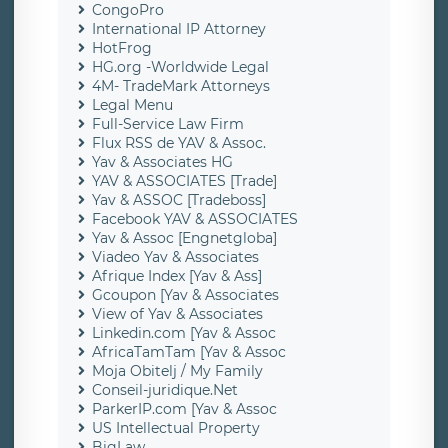
CongoPro
International IP Attorney
HotFrog
HG.org -Worldwide Legal
4M- TradeMark Attorneys
Legal Menu
Full-Service Law Firm
Flux RSS de YAV & Assoc.
Yav & Associates HG
YAV & ASSOCIATES [Trade]
Yav & ASSOC [Tradeboss]
Facebook YAV & ASSOCIATES
Yav & Assoc [Engnetgloba]
Viadeo Yav & Associates
Afrique Index [Yav & Ass]
Gcoupon [Yav & Associates
View of Yav & Associates
Linkedin.com [Yav & Assoc
AfricaTamTam [Yav & Assoc
Moja Obitelj / My Family
Conseil-juridique.Net
ParkerIP.com [Yav & Assoc
US Intellectual Property
BigLaw