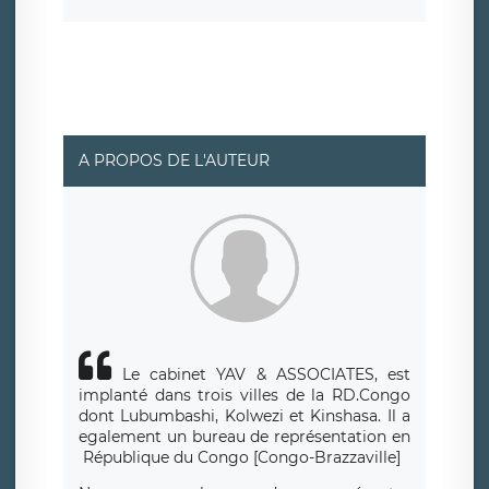
consentement à tout moment. Vous disposez également
d’un droit d’accès, de rectification ou de limitation du
traitement relatif à vos données à caractère personnel,
ainsi que d’un droit à la portabilité de vos données. Vous
pouvez exercer ces droits auprès du délégué à la
protection des données de LÉGAVOX qui exerce au siège
social de LÉGAVOX et est joignable à l’adresse mail
suivante : donneespersonnelles@legavox.fr. Le
responsable de traitement est la société LÉGAVOX, sis 9
rue Léopold Sédar Senghor, joignable à l’adresse mail :
responsabledetraitement@legavox.fr. Vous avez
A PROPOS DE L'AUTEUR
également le droit d’introduire une réclamation auprès
d’une autorité de contrôle.
Le cabinet YAV & ASSOCIATES, est
implanté dans trois villes de la RD.Congo
dont Lubumbashi, Kolwezi et Kinshasa.
Il a
egalement un bureau de repr
é
sentation en
R
é
publique du Congo [Congo-Brazzaville]