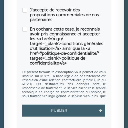
J'accepte de recevoir des
propositions commerciales de nos
partenaires
En cochant cette case, je reconnais
avoir pris connaissance et accepter
les <a href='/cgu/'
target='_blank'>conditions générales
d'utilisation</a> ainsi que la <a
href='/politique-de-confidentialite/'
target='_blank'>politique de
confidentialite</a>
Le présent formulaire d’inscription vous permet de vous
inscrire sur le site. La base légale de ce traitement est
l’exécution d’une relation contractuelle (article 6.1.b du
RGPD). Les destinataires des données sont le
responsable de traitement, le service client et le service
technique en charge de l’administration du service, le
sous-traitant Scalingo gérant le serveur web, ainsi que
toute personne légalement autorisée. Le formulaire
d’inscription est hébergé sur un serveur hébergé par
Scalingo, basé en France et offrant des
clauses de
PUBLIER
protection conformes au RGPD
. Les données collectées
sont conservées jusqu’à ce que l’Internaute en sollicite la
suppression, étant entendu que vous pouvez demander
la suppression de vos données et retirer votre