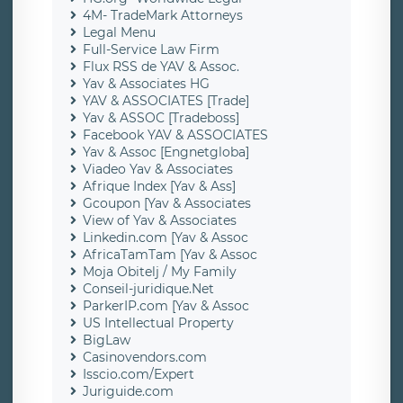
4M- TradeMark Attorneys
Legal Menu
Full-Service Law Firm
Flux RSS de YAV & Assoc.
Yav & Associates HG
YAV & ASSOCIATES [Trade]
Yav & ASSOC [Tradeboss]
Facebook YAV & ASSOCIATES
Yav & Assoc [Engnetgloba]
Viadeo Yav & Associates
Afrique Index [Yav & Ass]
Gcoupon [Yav & Associates
View of Yav & Associates
Linkedin.com [Yav & Assoc
AfricaTamTam [Yav & Assoc
Moja Obitelj / My Family
Conseil-juridique.Net
ParkerIP.com [Yav & Assoc
US Intellectual Property
BigLaw
Casinovendors.com
Isscio.com/Expert
Juriguide.com