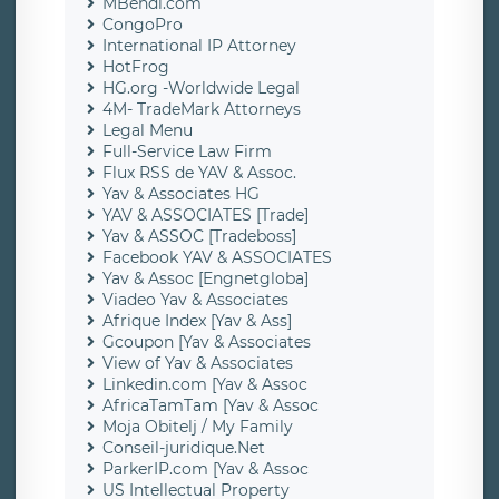
MBendi.com
CongoPro
International IP Attorney
HotFrog
HG.org -Worldwide Legal
4M- TradeMark Attorneys
Legal Menu
Full-Service Law Firm
Flux RSS de YAV & Assoc.
Yav & Associates HG
YAV & ASSOCIATES [Trade]
Yav & ASSOC [Tradeboss]
Facebook YAV & ASSOCIATES
Yav & Assoc [Engnetgloba]
Viadeo Yav & Associates
Afrique Index [Yav & Ass]
Gcoupon [Yav & Associates
View of Yav & Associates
Linkedin.com [Yav & Assoc
AfricaTamTam [Yav & Assoc
Moja Obitelj / My Family
Conseil-juridique.Net
ParkerIP.com [Yav & Assoc
US Intellectual Property