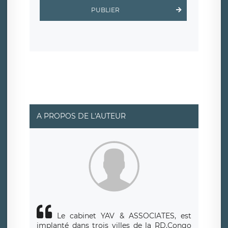
Scalingo, basé en France et offrant des
clauses de
PUBLIER
protection conformes au RGPD
. Les données collectées
sont conservées jusqu’à ce que l’Internaute en sollicite la
suppression, étant entendu que vous pouvez demander
la suppression de vos données et retirer votre
consentement à tout moment. Vous disposez également
d’un droit d’accès, de rectification ou de limitation du
traitement relatif à vos données à caractère personnel,
ainsi que d’un droit à la portabilité de vos données. Vous
pouvez exercer ces droits auprès du délégué à la
protection des données de LÉGAVOX qui exerce au siège
social de LÉGAVOX et est joignable à l’adresse mail
suivante : donneespersonnelles@legavox.fr. Le
responsable de traitement est la société LÉGAVOX, sis 9
rue Léopold Sédar Senghor, joignable à l’adresse mail :
responsabledetraitement@legavox.fr. Vous avez
A PROPOS DE L'AUTEUR
également le droit d’introduire une réclamation auprès
d’une autorité de contrôle.
Le cabinet YAV & ASSOCIATES, est
implanté dans trois villes de la RD.Congo