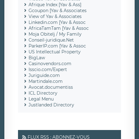
Afrique Index [Yav & Ass]
Gcoupon [Yav & Associates
View of Yav & Associates
Linkedin.com [Yav & Assoc
AfricaTamTam [Yav & Assoc
Moja Obitelj / My Family
Conseil-juridique.Net
ParkerIP.com [Yav & Assoc
US Intellectual Property
BigLaw
Casinovendors.com
Isscio.com/Expert
Juriguide.com
Martindale.com
Avocat.documentiss
ICL Directory
Legal Menu
Justlanded Directory
FLUX RSS : ABONNEZ-VOUS