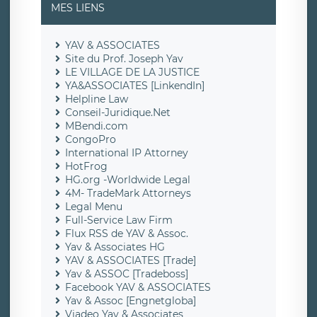
MES LIENS
YAV & ASSOCIATES
Site du Prof. Joseph Yav
LE VILLAGE DE LA JUSTICE
YA&ASSOCIATES [LinkendIn]
Helpline Law
Conseil-Juridique.Net
MBendi.com
CongoPro
International IP Attorney
HotFrog
HG.org -Worldwide Legal
4M- TradeMark Attorneys
Legal Menu
Full-Service Law Firm
Flux RSS de YAV & Assoc.
Yav & Associates HG
YAV & ASSOCIATES [Trade]
Yav & ASSOC [Tradeboss]
Facebook YAV & ASSOCIATES
Yav & Assoc [Engnetgloba]
Viadeo Yav & Associates