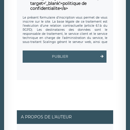
target='_blank'>politique de
confidentialite</a>
Le présent formulaire d’inscription vous permet de vous
inscrire sur le site. La base légale de ce traitement est
l’exécution d’une relation contractuelle (article 6.1.b du
RGPD). Les destinataires des données sont le
responsable de traitement, le service client et le service
technique en charge de l’administration du service, le
sous-traitant Scalingo gérant le serveur web, ainsi que
toute personne légalement autorisée. Le formulaire
d’inscription est hébergé sur un serveur hébergé par
Scalingo, basé en France et offrant des
clauses de
PUBLIER
protection conformes au RGPD
. Les données collectées
sont conservées jusqu’à ce que l’Internaute en sollicite la
suppression, étant entendu que vous pouvez demander
la suppression de vos données et retirer votre
consentement à tout moment. Vous disposez également
d’un droit d’accès, de rectification ou de limitation du
traitement relatif à vos données à caractère personnel,
ainsi que d’un droit à la portabilité de vos données. Vous
pouvez exercer ces droits auprès du délégué à la
protection des données de LÉGAVOX qui exerce au siège
social de LÉGAVOX et est joignable à l’adresse mail
suivante : donneespersonnelles@legavox.fr. Le
responsable de traitement est la société LÉGAVOX, sis 9
rue Léopold Sédar Senghor, joignable à l’adresse mail :
responsabledetraitement@legavox.fr. Vous avez
A PROPOS DE L'AUTEUR
également le droit d’introduire une réclamation auprès
d’une autorité de contrôle.