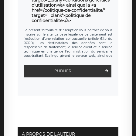
d'utilisation</a> ainsi que la <a
href='/politique-de-confidentialite/'
target='_blank'>politique de
confidentialite</a>
Le présent formulaire d’inscription vous permet de vous
inscrire sur le site. La base légale de ce traitement est
l’exécution d’une relation contractuelle (article 6.1.b du
RGPD). Les destinataires des données sont le
responsable de traitement, le service client et le service
technique en charge de l’administration du service, le
sous-traitant Scalingo gérant le serveur web, ainsi que
toute personne légalement autorisée. Le formulaire
d’inscription est hébergé sur un serveur hébergé par
Scalingo, basé en France et offrant des
clauses de
PUBLIER
protection conformes au RGPD
. Les données collectées
sont conservées jusqu’à ce que l’Internaute en sollicite la
suppression, étant entendu que vous pouvez demander
la suppression de vos données et retirer votre
consentement à tout moment. Vous disposez également
d’un droit d’accès, de rectification ou de limitation du
traitement relatif à vos données à caractère personnel,
ainsi que d’un droit à la portabilité de vos données. Vous
pouvez exercer ces droits auprès du délégué à la
protection des données de LÉGAVOX qui exerce au siège
social de LÉGAVOX et est joignable à l’adresse mail
suivante : donneespersonnelles@legavox.fr. Le
responsable de traitement est la société LÉGAVOX, sis 9
rue Léopold Sédar Senghor, joignable à l’adresse mail :
responsabledetraitement@legavox.fr. Vous avez
A PROPOS DE L'AUTEUR