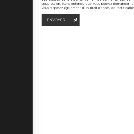
suppression, étant entendu que vous pouvez demander la 
Vous disposez également d’un droit d’accès, de rectificatio
ainsi que d’un droit à la portabilité de vos données. Vous
LÉGAVOX qui exerce au siège social de LÉGAVOX et est j
ENVOYER
responsable de traitement est la société LÉGAVOX
responsabledetraitement@legavox.fr. Vous avez également le 