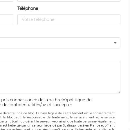
Téléphone
 pris connaissance de la <a href='/politique-de-
e de confidentialité</a> et l'accepter
le détenteur de ce blog. La base légale de ce traitement est le consentement
t le blogueur, le responsable de traitement, le service client et le service
-traitant Scalingo gérant le serveur web, ainsi que toute personne légalement
ur est hébergé sur un serveur hébergé par Scalingo, basé en France et offrant
ées collectées sont conservées jusqu’à ce que l’Internaute en sollicite la