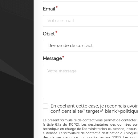
Email
Objet
Demande de contact
Message
En cochant cette case, je reconnais avoir
confidentialite/' target='_blank'>politiqu
Le présent formulaire de contact vous permet de contacter 
(article 6.1.a du RGPD). Les destinataires des données son
technique en charge de l’administration du service, le sous
autorisée. Le formulaire de contact à destination du blogue
des
clauses de protection conformes au RGPD
. Les donn