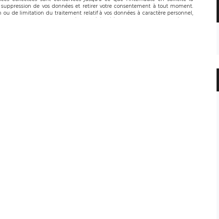
suppression de vos données et retirer votre consentement à tout moment.
n ou de limitation du traitement relatif à vos données à caractère personnel,
 pouvez exercer ces droits auprès du délégué à la protection des données de
oignable à l’adresse mail suivante : donneespersonnelles@legavox.fr. Le
, sis 9 rue Léopold Sédar Senghor, joignable à l’adresse mail :
droit d’introduire une réclamation auprès d’une autorité de contrôle.