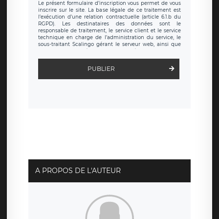
Le présent formulaire d’inscription vous permet de vous
inscrire sur le site. La base légale de ce traitement est
l’exécution d’une relation contractuelle (article 6.1.b du
RGPD). Les destinataires des données sont le
responsable de traitement, le service client et le service
technique en charge de l’administration du service, le
sous-traitant Scalingo gérant le serveur web, ainsi que
toute personne légalement autorisée. Le formulaire
d’inscription est hébergé sur un serveur hébergé par
Scalingo, basé en France et offrant des
clauses de
PUBLIER
protection conformes au RGPD
. Les données collectées
sont conservées jusqu’à ce que l’Internaute en sollicite la
suppression, étant entendu que vous pouvez demander
la suppression de vos données et retirer votre
consentement à tout moment. Vous disposez également
d’un droit d’accès, de rectification ou de limitation du
traitement relatif à vos données à caractère personnel,
ainsi que d’un droit à la portabilité de vos données. Vous
pouvez exercer ces droits auprès du délégué à la
protection des données de LÉGAVOX qui exerce au siège
social de LÉGAVOX et est joignable à l’adresse mail
suivante : donneespersonnelles@legavox.fr. Le
responsable de traitement est la société LÉGAVOX, sis 9
rue Léopold Sédar Senghor, joignable à l’adresse mail :
responsabledetraitement@legavox.fr. Vous avez
A PROPOS DE L'AUTEUR
également le droit d’introduire une réclamation auprès
d’une autorité de contrôle.