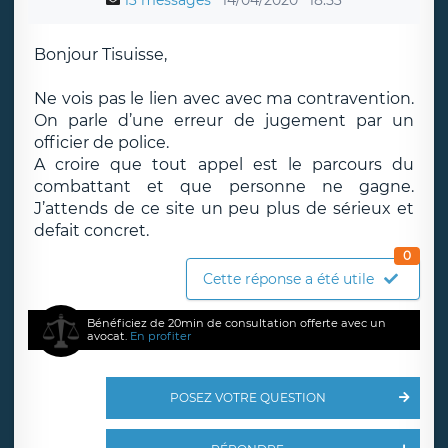
13 messages
14/04/2020
18:53
Bonjour Tisuisse,
Ne vois pas le lien avec avec ma contravention.
On parle d’une erreur de jugement par un
officier de police.
A croire que tout appel est le parcours du
combattant et que personne ne gagne.
J’attends de ce site un peu plus de sérieux et
defait concret.
0
Cette réponse a été utile
Bénéficiez de 20min de consultation offerte avec un
avocat.
En profiter
POSEZ VOTRE QUESTION