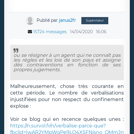
Publié par
janus2fr
Superviseur
15724 messages
14/04/2020
16:06
ou se résigner à un agent qui ne connaît pas
les règles et les lois de son pays et assigne
dès contraventions en fonction de ses
propres jugements.
Malheureusement, chose très courante en
cette période. Le nombre de verbalisations
injustifiées pour non respect du confinement
explose :
Voir ce blog qui en recence quelques unes :
https://n.survol.fr/n/verbalise-parce-que?
fbclid=IwAR2YMpWqPe9LO4XSFNjsno_QMmJn