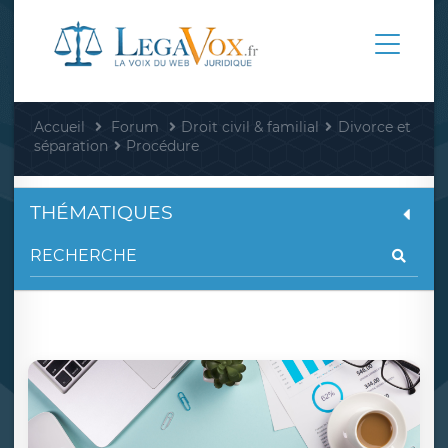
Accueil
Forum
Droit civil & familial
Divorce et
séparation
Procédure
THÉMATIQUES