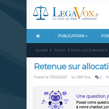
PUBLICATIONS
FOR
Accueil
Forum
Droit civil & familial
Retenue sur alloca
Publié le
11/04/2020
Vu 1851 fois
2
P
Une question j
Posez votre questi
à notre chatbot jur