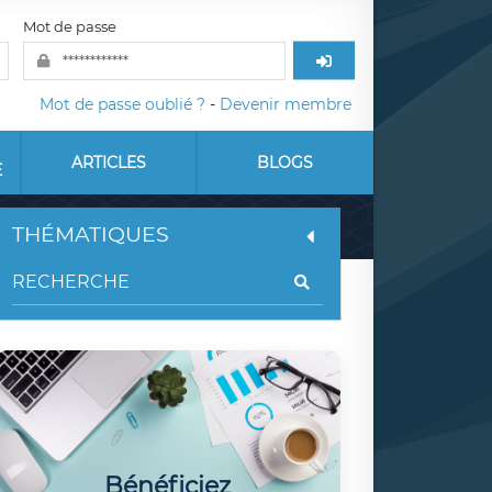
Mot de passe
Mot de passe oublié ?
-
Devenir membre
ARTICLES
BLOGS
E
THÉMATIQUES
Bénéficiez