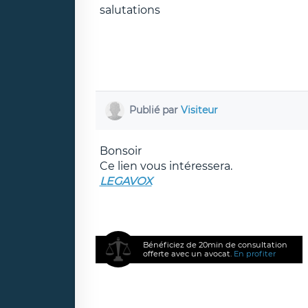
salutations
Publié par
Visiteur
Bonsoir
Ce lien vous intéressera.
LEGAVOX
Bénéficiez de 20min de consultation
offerte avec un avocat.
En profiter