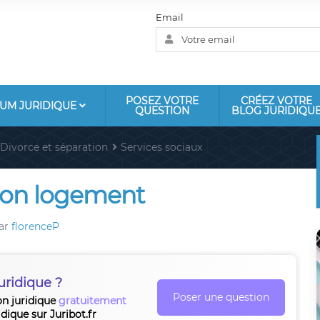
Email
POSEZ VOTRE
CRÉEZ VOTRE
UM JURIDIQUE
QUESTION
BLOG JURIDIQU
Divorce et séparation
Services sociaux
tion logement
ar
florenceP
uridique ?
Poser une question
on juridique
gratuitement
idique sur Juribot.fr