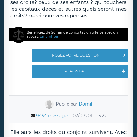
ses droits? ceux de ses enfants ? qui touchera
les capitaux deces et autres quels seront mes
droits?merci pour vos reponses.
Bénéficiez de 20min de consultation offerte avec un
avocat.
En profiter
POSEZ VOTRE QUESTION
RÉPONDRE
Publié par
Domil
9454 messages
02/01/2011
15:22
Elle aura les droits du conjoint survivant. Avec