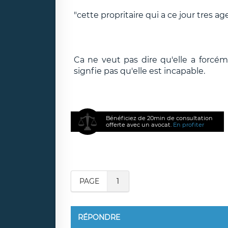
"cette propritaire qui a ce jour tres a
Ca ne veut pas dire qu'elle a forcé
signfie pas qu'elle est incapable.
Bénéficiez de 20min de consultation
offerte avec un avocat.
En profiter
PAGE
1
RÉPONDRE