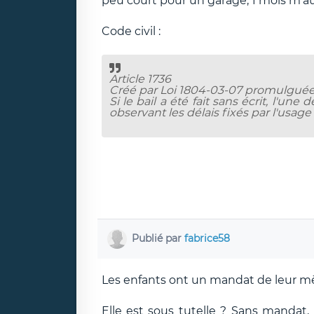
peu court pour un garage, 1 mois m'aura
Code civil :
Article 1736
Créé par Loi 1804-03-07 promulguée 
Si le bail a été fait sans écrit, l'un
observant les délais fixés par l'usage 
Publié par
fabrice58
Les enfants ont un mandat de leur m
Elle est sous tutelle ? Sans mandat, 