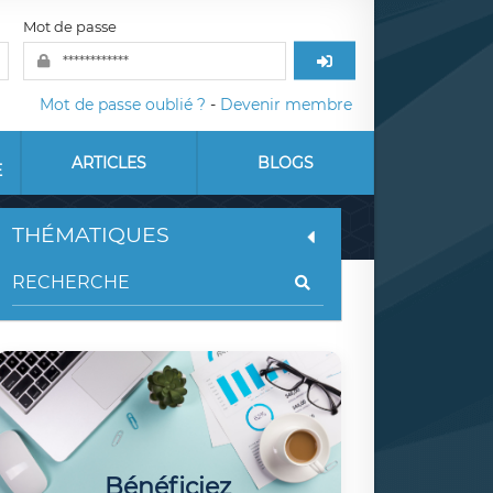
Mot de passe
Mot de passe oublié ?
-
Devenir membre
ARTICLES
BLOGS
E
THÉMATIQUES
Bénéficiez