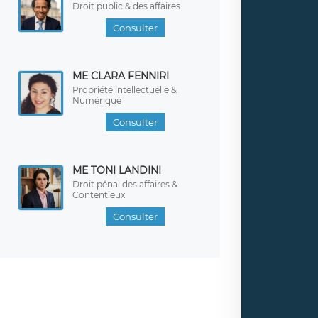
Droit public & des affaires
Consulter
ME CLARA FENNIRI
Propriété intellectuelle &
Numérique
Consulter
ME TONI LANDINI
Droit pénal des affaires &
Contentieux
Consulter