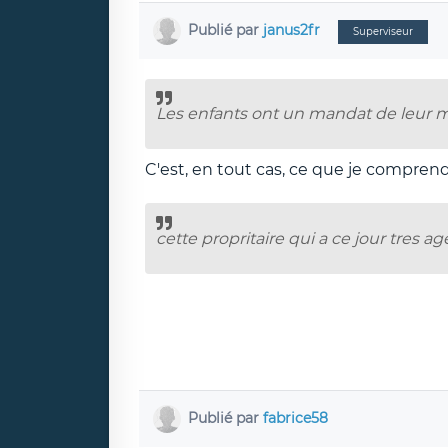
Publié par
janus2fr
Superviseur
Les enfants ont un mandat de leur 
C'est, en tout cas, ce que je comprend
cette propritaire qui a ce jour tres a
Publié par
fabrice58