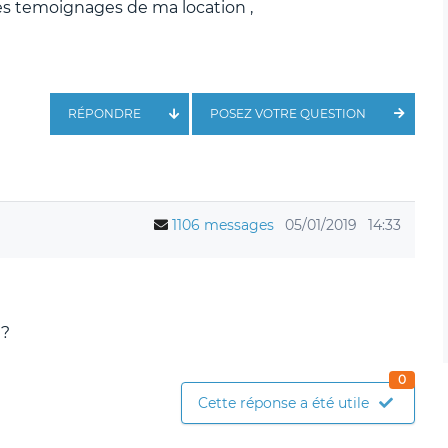
des temoignages de ma location ,
RÉPONDRE
POSEZ VOTRE QUESTION
1106 messages
05/01/2019
14:33
 ?
0
Cette réponse a été utile