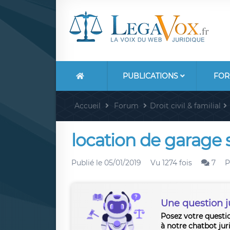
PUBLICATIONS
FOR
Accueil
Forum
Droit civil & familial
location de garage s
Publié le
05/01/2019
Vu 1274 fois
7
P
Une question j
Posez votre questi
à notre chatbot jur