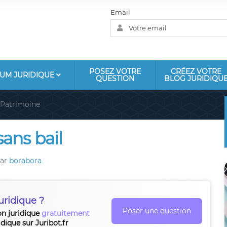
Email
POSEZ VOTRE
CRÉEZ VOTRE
UM JURIDIQUE
QUESTION
BLOG JURIDIQU
Patrimoine
ans bail
ar
borabora
uridique ?
Poser une question
on juridique
gratuitement
idique sur Juribot.fr